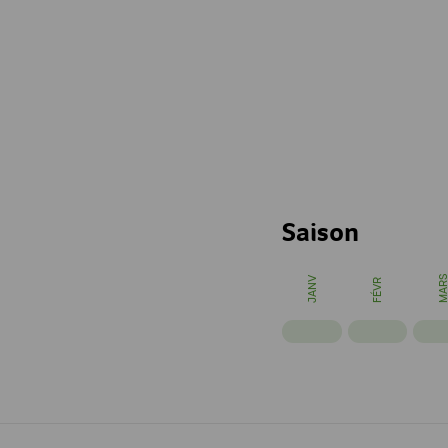
cuisiner local & de 
Saison
MAR
JANV
FÉVR