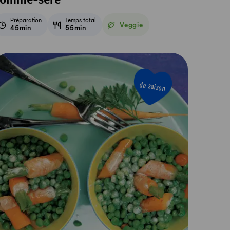
omme-séré
Préparation
Temps total
Veggie
45min
55min
Veggie
de saison