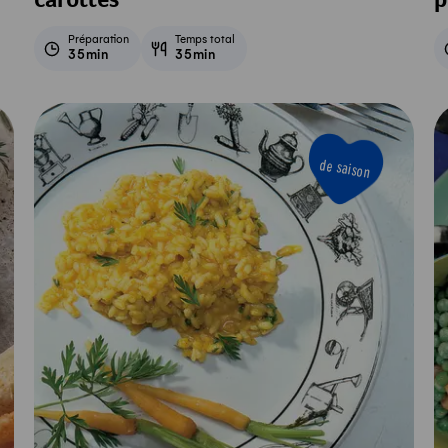
carottes
p
Préparation
Temps total
35min
35min
de saison