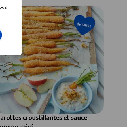
pos.
de saison
arottes croustillantes et sauce