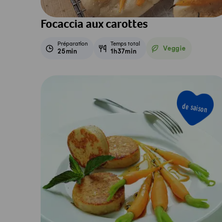
Focaccia aux carottes
Préparation
Temps total
Veggie
25min
1h37min
Veggie
de saison