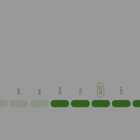
saison.
S
AOÛT
SEPT
JUIN
JUIL
AVR
MAI