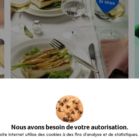
de saison
Jalousies aux carottes nouvelles sur
M
lit de roquette
e
Préparation
Temps total
Nous avons besoin de votre autorisation.
Veggie
30min
50min
Veggie
site internet utilise des cookies à des fins d'analyse et de statistiques.