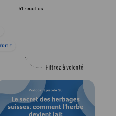
51 recettes
S
ÉRITIF
Filtrez à volonté
Écouter le podcast
Podcast Épisode 20
Le secret des herbages
suisses: comment l'herbe
devient lait