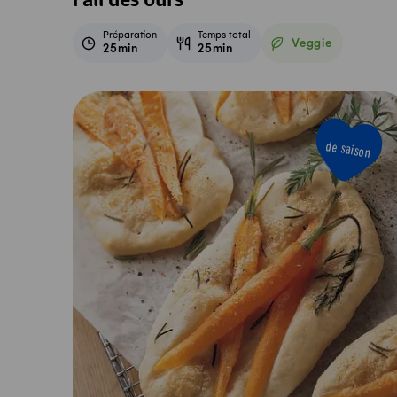
l'ail des ours
Préparation
Temps total
Veggie
25min
25min
Veggie
de saison