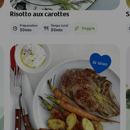
Risotto aux carottes
S
Préparation
Temps total
Veggie
30min
30min
Veggie
de saison