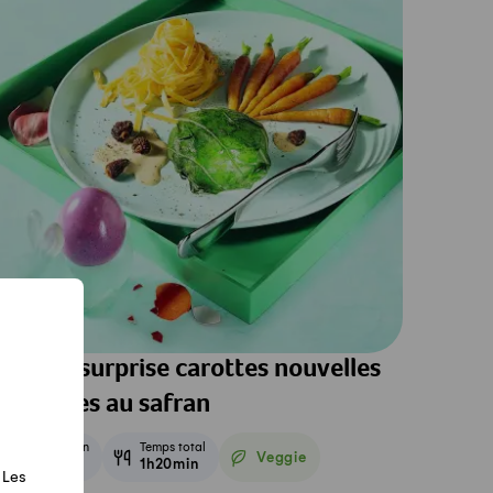
orilles surprise carottes nouvelles
t nouilles au safran
Préparation
Temps total
Veggie
1h
1h20min
Veggie
 Les