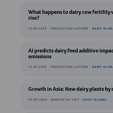
Dairy Global: What happens to dairy cow
What happens to dairy cow fertilit
rise?
15.05.2025
PRODUCTION LAITIÈRE
DAIRY GLOB
Dairy Global: AI predicts dairy feed ad
AI predicts dairy feed additive imp
emissions
15.05.2025
PRODUCTION LAITIÈRE
DAIRY GLOB
Dairy Global: Growth in Asia: New dair
Growth in Asia: New dairy plants by
05.09.2024
MARCHÉ DU LAIT
DAIRY GLOBAL