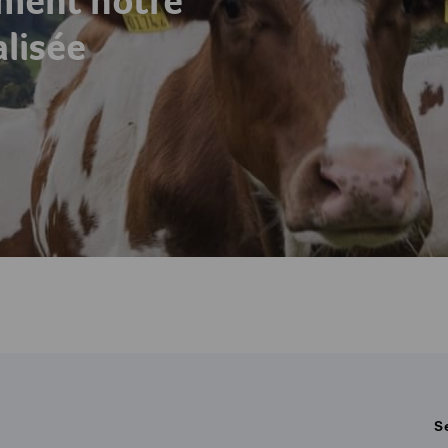
ement notre
alisée
S