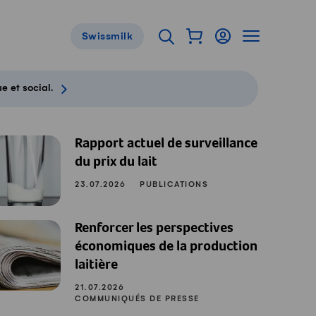
Afficher mon panier
Connexion
Afficher la 
Ouvrir l'onglet de reche
Swissmilk
Navigation de pied de page
e et social.
Rapport actuel de surveillance
du prix du lait
23.07.2026
PUBLICATIONS
Renforcer les perspectives
économiques de la production
laitière
21.07.2026
COMMUNIQUÉS DE PRESSE