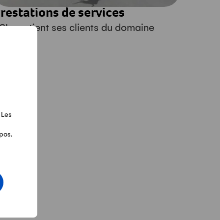
restations de services
SL soutient ses clients du domaine
gricole
 Les
pos.