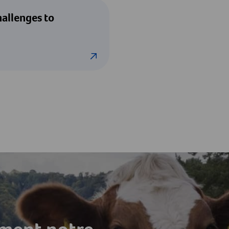
ey mega challenges to prioritise and solve
hallenges to