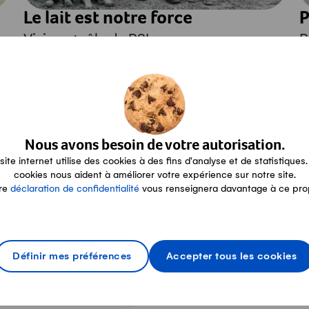
Le lait est notre force
P
Vision et rôle de PSL
P
a
aitier
LinkedIn
Nous avons besoin de votre autorisation.
site internet utilise des cookies à des fins d'analyse et de statistiques.
cookies nous aident à améliorer votre expérience sur notre site.
re
déclaration de confidentialité
vous renseignera davantage à ce pro
Voir le compte LinkedIn
fitable future for agriculture
ture for agriculture
Définir mes préférences
Accepter tous les cookies