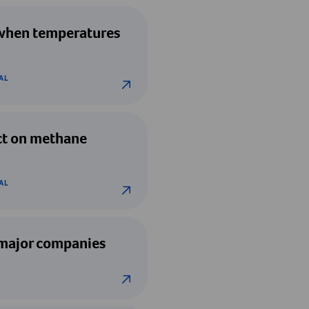
 fertility when temperatures rise?
y when temperatures
AL
ditive impact on methane emissions
act on methane
AL
y plants by major companies
 major companies