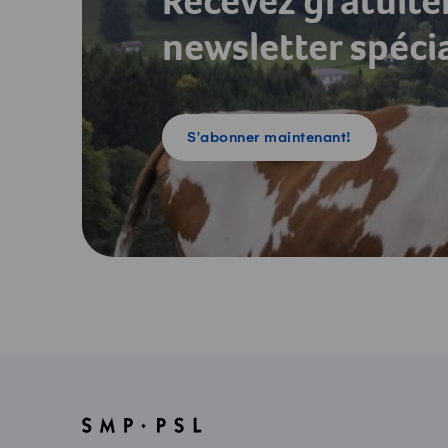
Recevez gratuit
newsletter spéci
S'abonner maintenant!