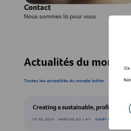
Contact
Nous sommes là pour vous
Actualités du monde l
Ce 
Not
Toutes les actualités du monde laitier
Dairy Global: Creating a sustainable, pro
Creating a sustainable, profitable fu
15.05.2025
MARCHÉ DU LAIT
DAIRY GLOBAL