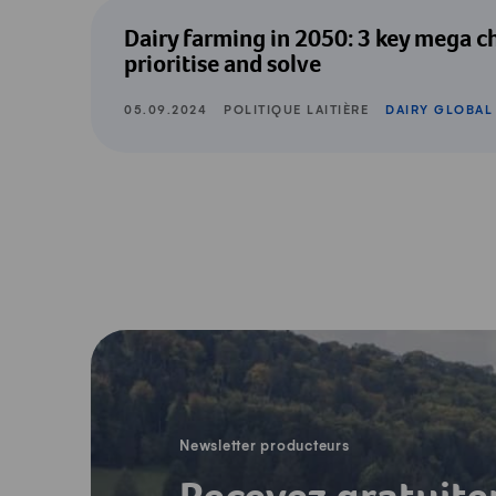
Dairy Global: Dairy farming in 2050: 3 k
Dairy farming in 2050: 3 key mega c
prioritise and solve
05.09.2024
POLITIQUE LAITIÈRE
DAIRY GLOBAL
-
Newsletter producteurs