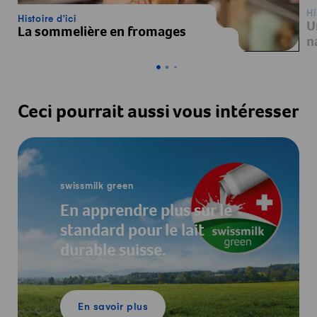
Hi
Histoire d'ici
U
La sommelière en fromages
n
Ceci pourrait aussi vous intéresser
En savoir plus
swissmilk green
En apprendre plus sur le
standard pour le lait
durable suisse.
En savoir plus