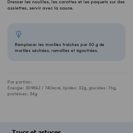
Dresser les nouilles, les carottes et les paquets sur des
assiettes, servir avec la sauce.
Remplacer les morilles fraîches par 50 g de
morilles séchées, ramollies et égouttées.
Par portion:
Énergie: 3098kJ /
740
kcal, lipides:
32
g, glucides:
76
g,
protéines:
34
g