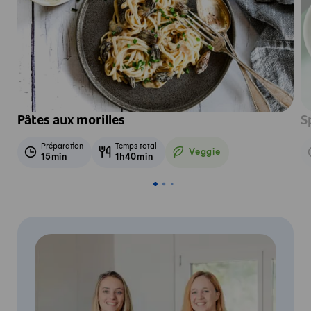
Pâtes aux morilles
S
Préparation
Temps total
Veggie
15min
1h40min
Veggie