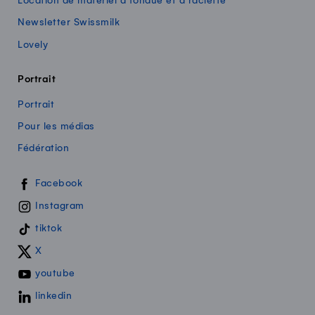
Location de matériel à fondue et à raclette
Newsletter Swissmilk
Lovely
Portrait
Portrait
Pour les médias
Fédération
Swissmilk sur les réseaux sociaux
Facebook
Instagram
tiktok
X
youtube
linkedin