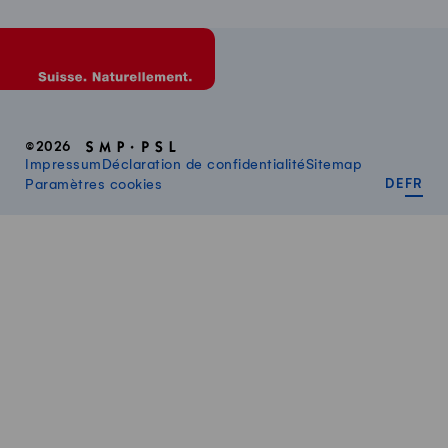
©2026
Impressum
Déclaration de confidentialité
Sitemap
DEUT
FR
Paramètres cookies
DE
FR