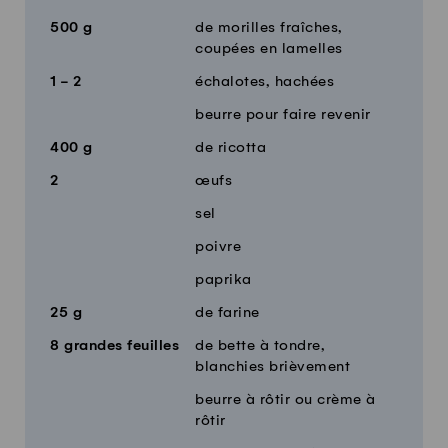
500
g
de morilles fraîches,
coupées en lamelles
1 - 2
échalotes, hachées
beurre pour faire revenir
400
g
de ricotta
2
œufs
sel
poivre
paprika
25
g
de farine
8
grandes feuilles
de bette à tondre,
blanchies brièvement
beurre à rôtir ou crème à
rôtir