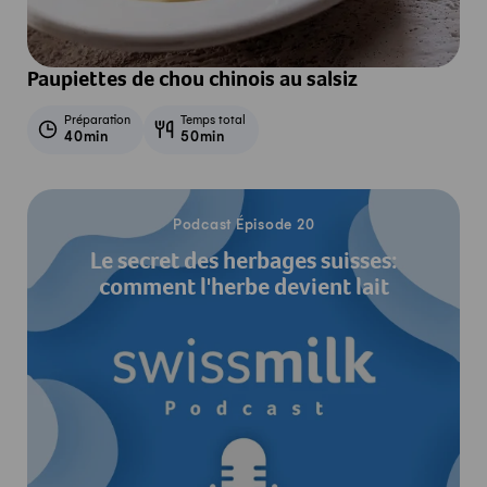
Paupiettes de chou chinois au salsiz
Préparation
Temps total
40min
50min
Écouter le podcast
Podcast Épisode 20
Le secret des herbages suisses:
comment l'herbe devient lait