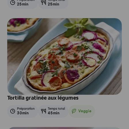
Préparation
Temps total
25min
25min
Tortilla gratinée aux légumes
Préparation
Temps total
Veggie
30min
45min
Veggie