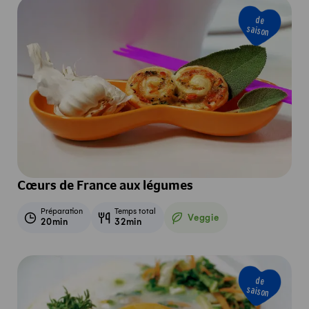
de
saison
Cœurs de France aux légumes
Préparation
Temps total
Veggie
20min
32min
Veggie
de
saison