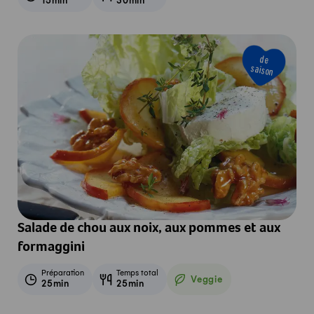
15min
30min
de
saison
Salade de chou aux noix, aux pommes et aux
formaggini
Préparation
Temps total
Veggie
25min
25min
Veggie