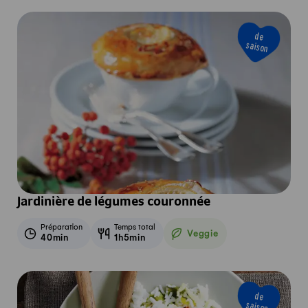
de
saison
Jardinière de légumes couronnée
Préparation
Temps total
Veggie
40min
1h5min
Veggie
de
saison