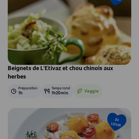
Beignets de L'Etivaz et chou chinois aux
herbes
Préparation
Temps total
Veggie
1h
1h20min
Veggie
de
saison