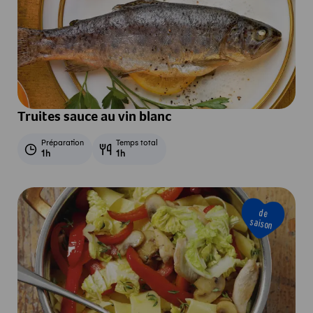
Truites sauce au vin blanc
Préparation
Temps total
1h
1h
de
saison