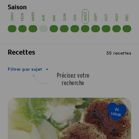
Saison
MARS
AOÛT
JANV
FÉVR
SEPT
JUIN
NOV
OCT
JUIL
DÉC
AVR
MAI
Recettes
35 recettes
Filtrer par sujet
Précisez votre
recherche
de
saison