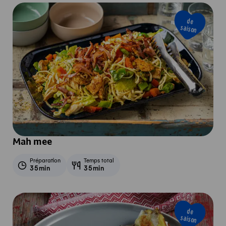
de
saison
Mah mee
Préparation
Temps total
35min
35min
de
saison