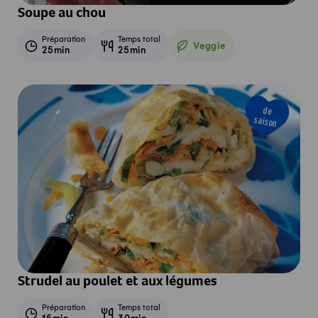
Soupe au chou
Préparation
Temps total
Veggie
25min
25min
Veggie
de
saison
Strudel au poulet et aux légumes
Préparation
Temps total