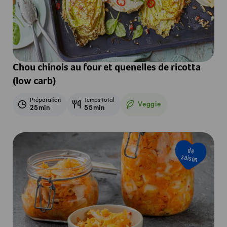
Chou chinois au four et quenelles de ricotta
(low carb)
Préparation
Temps total
Veggie
25min
55min
Veggie
de
saison