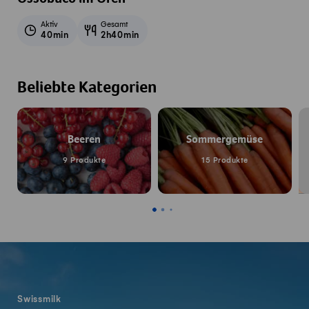
Aktiv
Gesamt
40min
2h40min
Beliebte Kategorien
Beeren
Sommergemüse
9 Produkte
15 Produkte
Fusszeile
Swissmilk