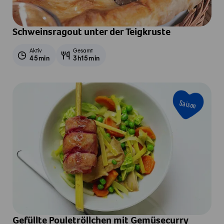
Schweinsragout unter der Teigkruste
Aktiv
Gesamt
45min
3h15min
Saison
Gefüllte Pouletröllchen mit Gemüsecurry