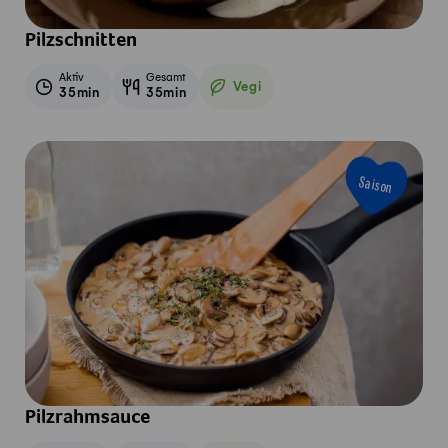
Pilzschnitten
Aktiv
Gesamt
Vegi
35min
35min
Vegetarisch
Saison
Pilzrahmsauce