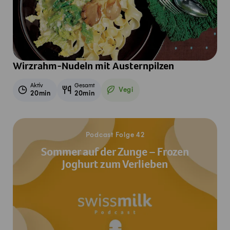
Wirzrahm-Nudeln mit Austernpilzen
Aktiv
Gesamt
Vegi
20min
20min
Vegetarisch
Jetzt reinhören
Podcast Folge 42
Sommer auf der Zunge – Frozen
Joghurt zum Verlieben