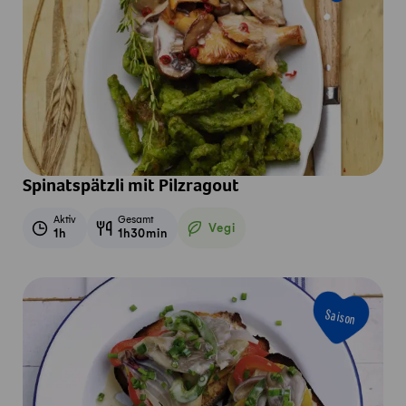
Spinatspätzli mit Pilzragout
Aktiv
Gesamt
Vegi
1h
1h30min
Vegetarisch
Saison