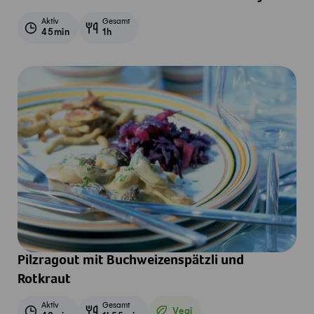
Aktiv
Gesamt
45min
1h
Pilzragout mit Buchweizenspätzli und
Rotkraut
Aktiv
Gesamt
Vegi