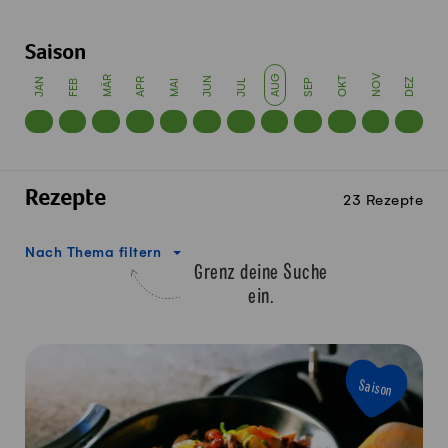
Saison
AUG
NOV
MÄR
JUN
OKT
JAN
APR
SEP
DEZ
FEB
MAI
JUL
Rezepte
23 Rezepte
Nach Thema filtern
Grenz deine Suche
ein.
Saison