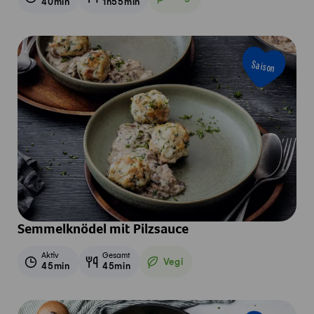
40min
1h55min
Vegetarisch
Saison
Semmelknödel mit Pilzsauce
Aktiv
Gesamt
Vegi
45min
45min
Vegetarisch