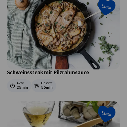
Saison
Schweinssteak mit Pilzrahmsauce
Aktiv
Gesamt
25min
55min
Saison