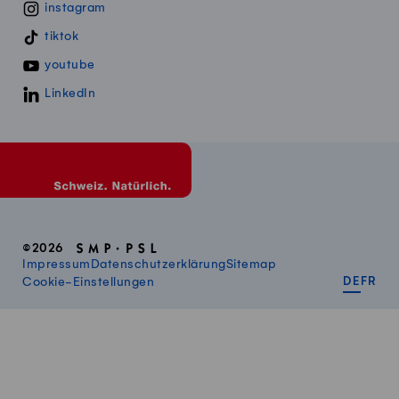
instagram
tiktok
youtube
LinkedIn
©2026
Impressum
Datenschutzerklärung
Sitemap
DEUT
FR
Cookie-Einstellungen
DE
FR