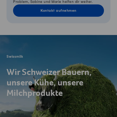
Problem, Sabine und Marie helfen dir weiter.
Kontakt aufnehmen
Fusszeile
Swissmilk
Wir Schweizer Bauern,
unsere Kühe, unsere
Milchprodukte