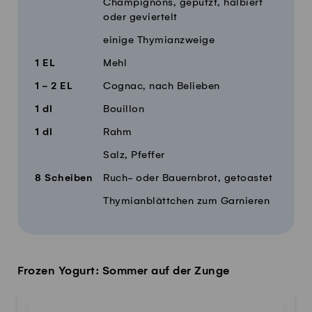
Champignons, geputzt, halbiert
oder geviertelt
einige Thymianzweige
1
EL
Mehl
1 - 2
EL
Cognac, nach Belieben
1
dl
Bouillon
1
dl
Rahm
Salz, Pfeffer
8
Scheiben
Ruch- oder Bauernbrot, getoastet
Thymianblättchen zum Garnieren
Frozen Yogurt: Sommer auf der Zunge