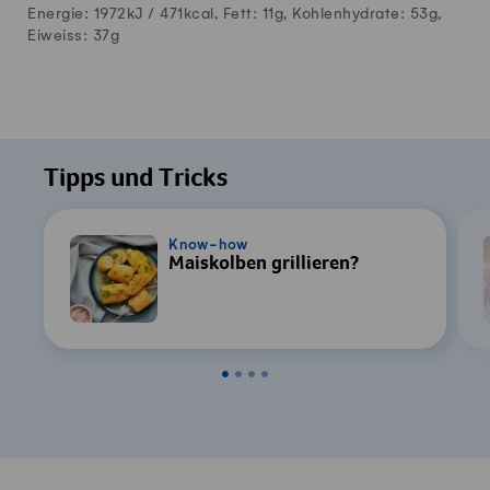
Energie: 1972kJ /
471
kcal, Fett:
11
g, Kohlenhydrate:
53
g,
Eiweiss:
37
g
Tipps und Tricks
Know-how
Maiskolben grillieren?