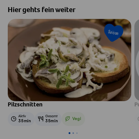
Hier gehts fein weiter
Saison
Pilzschnitten
P
Aktiv
Gesamt
Vegi
35min
35min
Vegetarisch