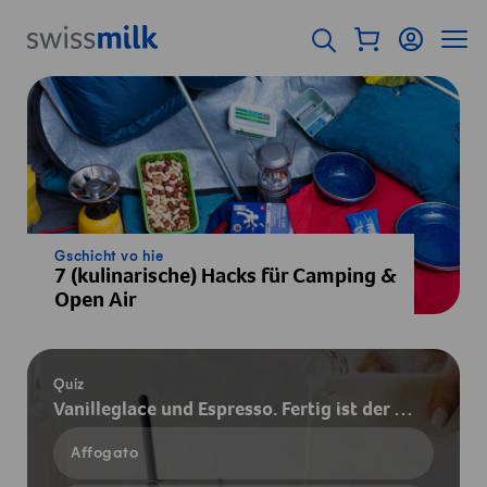
Navigieren auf Swissmilk.ch
Schnellzugriff-Links
Warenkorb als Fl
Login
Seiten
Startseite
Suche öffnen
Servicenavigation
Home
Gschicht vo hie
7 (kulinarische) Hacks für Camping &
Open Air
Quiz
Vanilleglace und Espresso. Fertig ist der …
Affogato