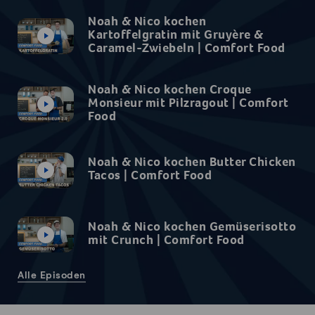
durch YouTube erforderlich. Details finden
Sie in unserer
Datenschutzerklärung
.
Noah & Nico kochen
Kartoffelgratin mit Gruyère &
Caramel-Zwiebeln | Comfort Food
Einstellungen
Noah & Nico kochen Croque
Zustimmen & Anzeigen
Monsieur mit Pilzragout | Comfort
Food
Video Noah & Nico kochen Croque Monsieur mit Pilzr
Noah & Nico kochen Butter Chicken
Tacos | Comfort Food
Noah & Nico kochen Gemüserisotto
mit Crunch | Comfort Food
Video Noah & Nico kochen Gemüserisotto mit Crunch | 
Alle Episoden