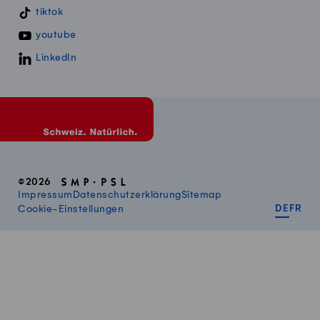
tiktok
youtube
LinkedIn
©2026
Impressum
Datenschutzerklärung
Sitemap
DEUT
FR
Cookie-Einstellungen
DE
FR