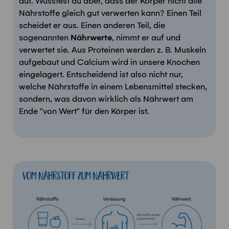
auf
.
Wusstest du aber, dass der Körper nicht alle
Nährstoffe gleich gut verwerten kann?
Einen Teil
scheidet er aus.
Einen
anderen Teil,
die
sogenannten
Nährwerte
,
n
immt er auf und
verwertet sie.
Aus
Proteine
n werden
z. B. Muskel
n
aufgebaut
u
n
d
Calcium wird in unsere Knochen
eingelagert.
Entscheidend ist also nicht
nur
,
welche Nährstoffe in einem Lebensmittel stecken,
sondern, was davon wirklich
als Nährwert
am
Ende
"
von Wert
"
für den Körper ist.