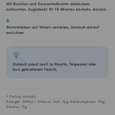
Mit Bouillon und Saucenhalbrahm ablöschen,
aufkochen. Zugedeckt 10-15 Minuten köcheln, würzen.
Brotscheiben auf Tellern verteilen, Gulasch darauf
anrichten.
Gulasch passt auch zu Risotto, Teigwaren oder
kurz gebratenem Fleisch.
1 Portion enthält:
Energie: 1281kJ /
306
kcal, Fett:
12
g, Kohlenhydrate:
39
g,
Eiweiss:
11
g