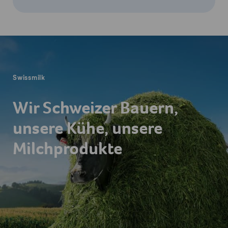
Fusszeile
Swissmilk
Wir Schweizer Bauern,
unsere Kühe, unsere
Milchprodukte