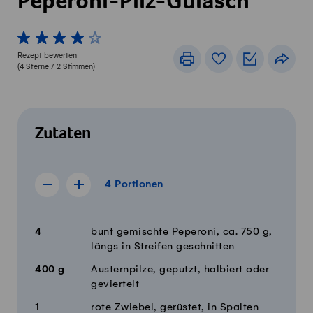
Peperoni-Pilz-Gulasch
1 von 5 Sterne
2 von 5 Sterne
3 von 5 Sterne
4 von 5 Sterne
5 von 5 Sterne
Rezept bewerten
Drucken
Rezeptbuch
Einkaufslis
Teile
(
4
Sterne /
2
Stimmen)
Zutaten
4 Portionen
4
Portionen
Rezept für 3 Portionen anzeigen
Rezept für 5 Portionen anzeigen
Menge
Zutaten
4
bunt gemischte Peperoni, ca. 750 g,
längs in Streifen geschnitten
400
g
Austernpilze, geputzt, halbiert oder
geviertelt
1
rote Zwiebel, gerüstet, in Spalten