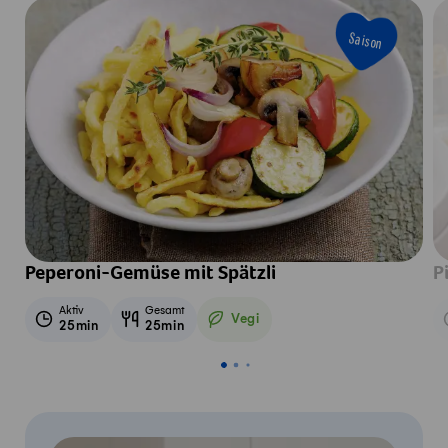
Saison
Peperoni-Gemüse mit Spätzli
P
Aktiv
Gesamt
Vegi
25min
25min
Vegetarisch