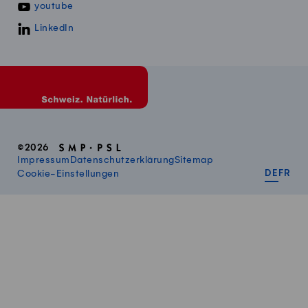
youtube
LinkedIn
©2026
Impressum
Datenschutzerklärung
Sitemap
DEUT
FR
Cookie-Einstellungen
DE
FR