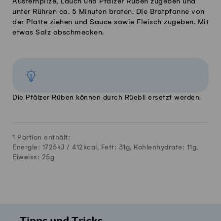
Austernpilze, Lauch und Pfälzer Rüben zugeben und
unter Rühren ca. 5 Minuten braten. Die Bratpfanne von
der Platte ziehen und Sauce sowie Fleisch zugeben. Mit
etwas Salz abschmecken.
Die Pfälzer Rüben können durch Rüebli ersetzt werden.
1 Portion enthält:
Energie: 1725kJ /
412
kcal, Fett:
31
g, Kohlenhydrate:
11
g,
Eiweiss:
25
g