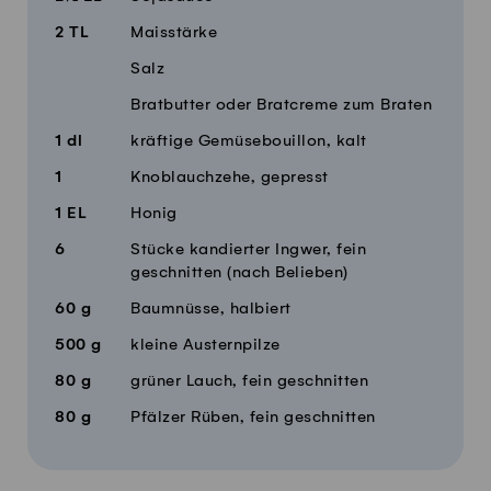
2
TL
Maisstärke
Salz
Bratbutter oder Bratcreme zum Braten
1
dl
kräftige Gemüsebouillon, kalt
1
Knoblauchzehe, gepresst
1
EL
Honig
6
Stücke kandierter Ingwer, fein
geschnitten (nach Belieben)
60
g
Baumnüsse, halbiert
500
g
kleine Austernpilze
80
g
grüner Lauch, fein geschnitten
80
g
Pfälzer Rüben, fein geschnitten