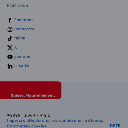
Fédération
Swissmilk sur les réseaux sociaux
Facebook
Instagram
tiktok
X
youtube
linkedin
©2026
Impressum
Déclaration de confidentialité
Sitemap
DEUT
FR
Paramètres cookies
DE
FR