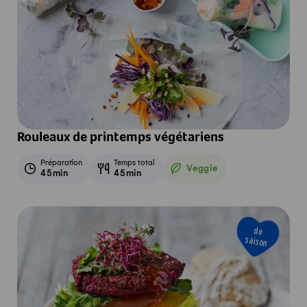
Rouleaux de printemps végétariens
Préparation
Temps total
Veggie
45min
45min
Veggie
de
saison