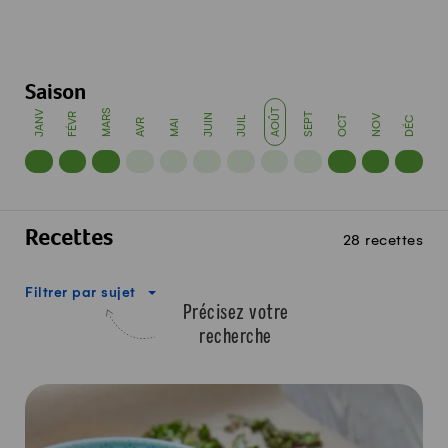
Saison
MARS
AOÛT
JANV
FÉVR
SEPT
JUIN
NOV
OCT
JUIL
DÉC
AVR
MAI
Recettes
28 recettes
Filtrer par sujet
Précisez votre
recherche