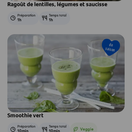
Ragoût de lentilles, légumes et saucisse
Préparation
Temps total
1h
1h
de
saison
Smoothie vert
Préparation
Temps total
Veggie
10min
10min