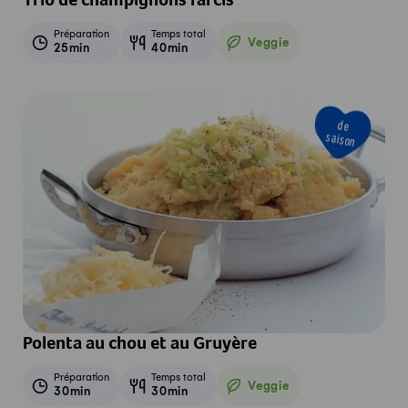
Trio de champignons farcis
Préparation
Temps total
Veggie
25min
40min
Veggie
de
saison
Polenta au chou et au Gruyère
Préparation
Temps total
Veggie
30min
30min
Veggie