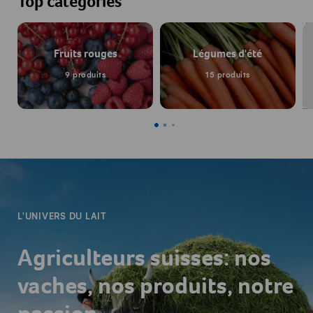
Top catégories
Fruits rouges
Légumes d'été
9 produits
15 produits
-
L'UNIVERS DU LAIT
Agriculteurs suisses: nos
vaches, nos produits, notre