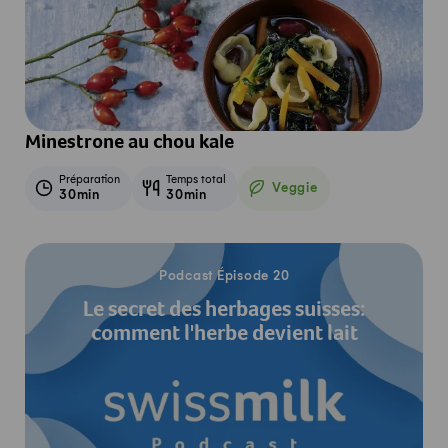
Minestrone au chou kale
Préparation
Temps total
Veggie
30min
30min
Veggie
Écouter le podcast
Podcast Épisode 20
Le secret des herbages suisses:
comment l'herbe devient lait