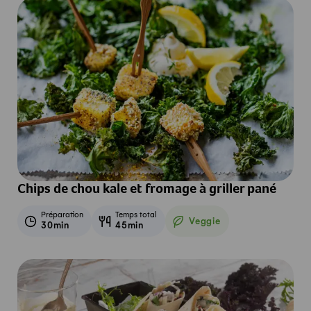
Chips de chou kale et fromage à griller pané
Préparation
Temps total
Veggie
30min
45min
Veggie