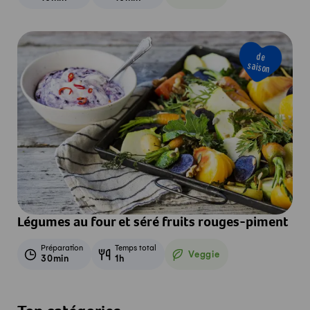
Veggie
de
saison
Légumes au four et séré fruits rouges-piment
Préparation
Temps total
Veggie
30min
1h
Veggie