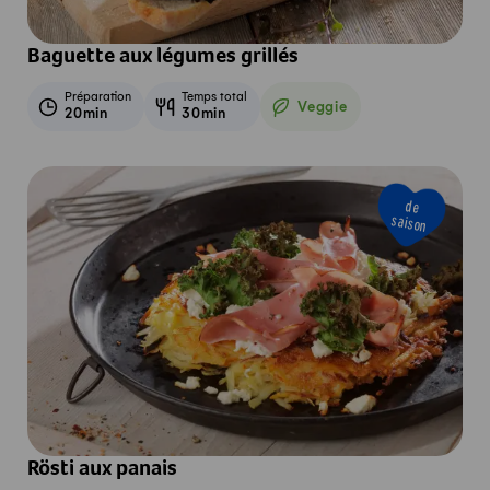
Baguette aux légumes grillés
Préparation
Temps total
Veggie
20min
30min
Veggie
de
saison
Rösti aux panais