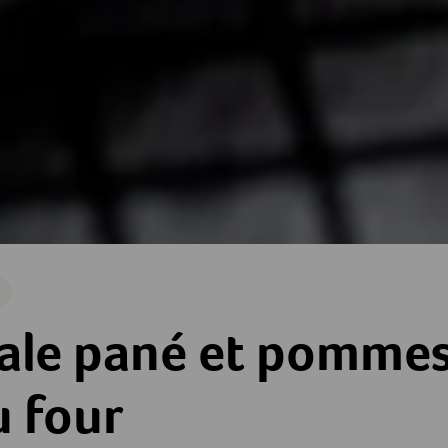
e
 pommes de terre au four
ale pané et pommes
u four