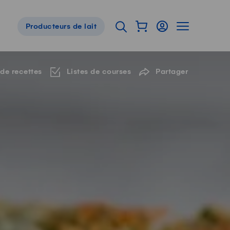
Afficher mon panier
Connexion
Afficher la 
Ouvrir l'onglet de reche
Producteurs de lait
Navigation de pied de page
 de recettes
Listes de courses
Partager