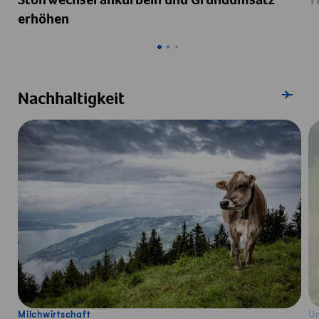
Stoffwechsel ankurbeln und Grundumsatz
T
erhöhen
Mehr zum
Nachhaltigkeit
Milchwirtschaft
U