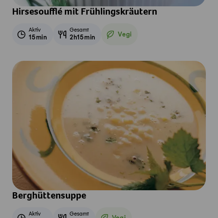
Hirsesoufflé mit Frühlingskräutern
Aktiv
Gesamt
Vegi
15min
2h15min
Vegetarisch
Berghüttensuppe
Aktiv
Gesamt