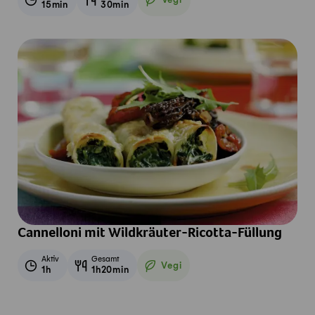
Vegi
15min
30min
Vegetarisch
Cannelloni mit Wildkräuter-Ricotta-Füllung
Aktiv
Gesamt
Vegi
1h
1h20min
Vegetarisch