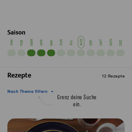
Saison
AUG
NOV
MÄR
JUN
OKT
JAN
APR
SEP
DEZ
FEB
MAI
JUL
Rezepte
12 Rezepte
Nach Thema filtern
Grenz deine Suche
ein.