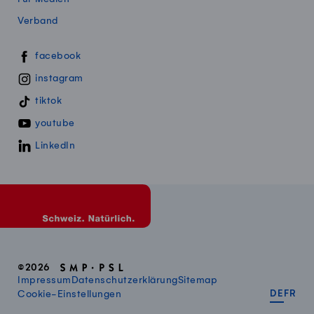
Verband
Swissmillk auf Social Media
facebook
instagram
tiktok
youtube
LinkedIn
©2026
Impressum
Datenschutzerklärung
Sitemap
DEUT
FR
Cookie-Einstellungen
DE
FR