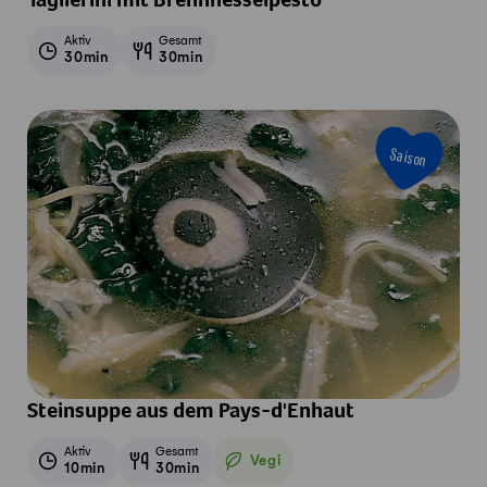
Taglierini mit Brennnesselpesto
Aktiv
Gesamt
30min
30min
Saison
Steinsuppe aus dem Pays-d'Enhaut
Aktiv
Gesamt
Vegi
10min
30min
Vegetarisch