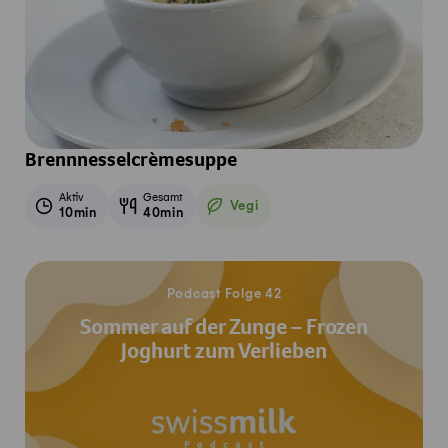
Brennnesselcrèmesuppe
Aktiv
Gesamt
Vegi
10min
40min
Vegetarisch
Jetzt reinhören
Podcast Folge 42
Sommer auf der Zunge – Frozen
Joghurt zum Verlieben