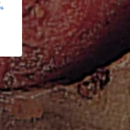
.
ng
.