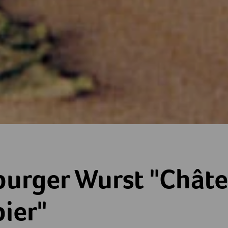
t "Château de Colombier"
urger Wurst "Châte
ier"