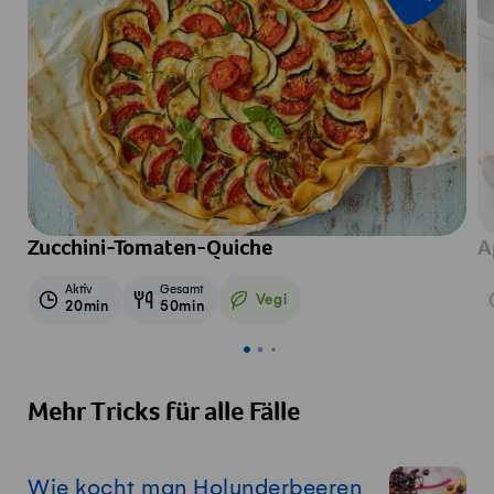
Zucchini-Tomaten-Quiche
A
Aktiv
Gesamt
Vegi
20min
50min
Vegetarisch
Mehr Tricks für alle Fälle
Wie kocht man Holunderbeeren