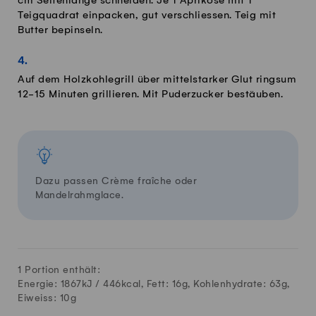
cm Seitenlänge schneiden. Je 1 Aprikose mit 1
Teigquadrat einpacken, gut verschliessen. Teig mit
Butter bepinseln.
Auf dem Holzkohlegrill über mittelstarker Glut ringsum
12-15 Minuten grillieren. Mit Puderzucker bestäuben.
Dazu passen Crème fraîche oder
Mandelrahmglace.
1 Portion enthält:
Energie: 1867kJ /
446
kcal, Fett:
16
g, Kohlenhydrate:
63
g,
Eiweiss:
10
g