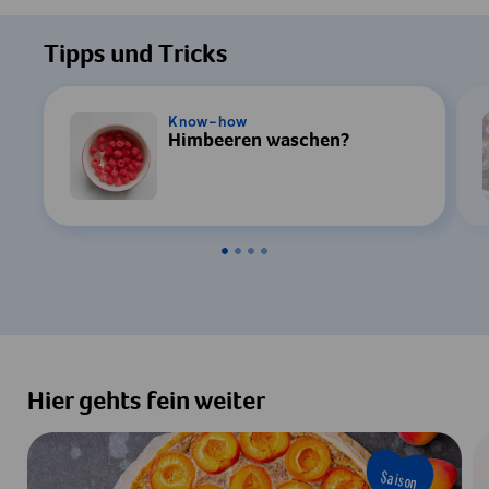
Um dieses Video ansehen zu können, ist
Ihre Zustimmung zur Datenverarbeitung
Tipps und Tricks
durch YouTube erforderlich. Details finden
Sie in unserer
Datenschutzerklärung
.
Know-how
Himbeeren waschen?
Einstellungen
Zustimmen & Anzeigen
Hier gehts fein weiter
Saison