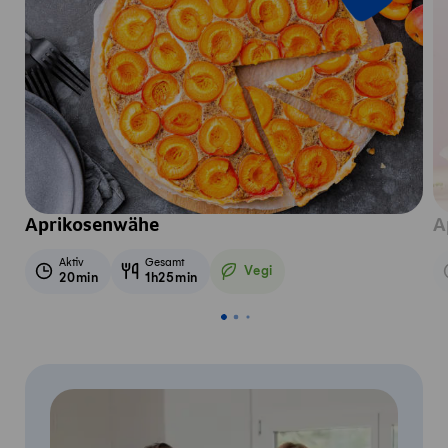
Aprikosenwähe
A
Aktiv
Gesamt
Vegi
20min
1h25min
Vegetarisch