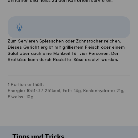
anrichten und heiss zu den Kartoffeln servieren.
Zum Servieren Spiesschen oder Zahnstocher reichen.
Dieses Gericht ergibt mit grilliertem Fleisch oder einem
Salat aber auch eine Mahlzeit für vier Personen. Der
Bratkäse kann durch Raclette-Käse ersetzt werden.
1 Portion enthält:
Energie: 1051kJ /
251
kcal, Fett:
14
g, Kohlenhydrate:
21
g,
Eiweiss:
10
g
Tipps und Tricks