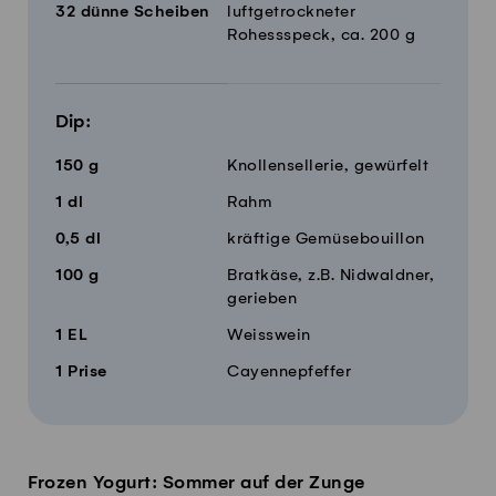
32
dünne Scheiben
luftgetrockneter
Rohessspeck, ca. 200 g
Dip:
150
g
Knollensellerie, gewürfelt
1
dl
Rahm
0,5
dl
kräftige Gemüsebouillon
100
g
Bratkäse, z.B. Nidwaldner,
gerieben
1
EL
Weisswein
1
Prise
Cayennepfeffer
Frozen Yogurt: Sommer auf der Zunge