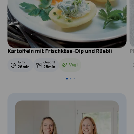
Kartoffeln mit Frischkäse-Dip und Rüebli
P
Aktiv
Gesamt
Vegi
25min
25min
Vegetarisch