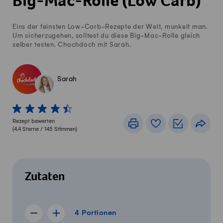
Big-Mac-Rolle (Low Carb)
Eins der feinsten Low-Carb-Rezepte der Welt, munkelt man.
Um sicherzugehen, solltest du diese Big-Mac-Rolle gleich
selber testen. Chochdoch mit Sarah.
Sarah
1 von 5 Sterne
2 von 5 Sterne
3 von 5 Sterne
4 von 5 Sterne
5 von 5 Sterne
Rezept bewerten
Drucken
Rezeptbuch
Einkaufslis
Teile
(
4.4
Sterne /
145
Stimmen)
Zutaten
4 Portionen
4
Portionen
Rezept für 3 Portionen anzeigen
Rezept für 5 Portionen anzeigen