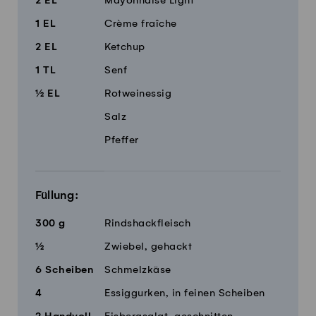
2
EL
Mayonnaise Light
1
EL
Crème fraîche
2
EL
Ketchup
1
TL
Senf
½
EL
Rotweinessig
Salz
Pfeffer
Füllung:
300
g
Rindshackfleisch
½
Zwiebel, gehackt
6
Scheiben
Schmelzkäse
4
Essiggurken, in feinen Scheiben