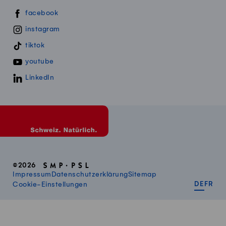
Swissmillk auf Social Media
facebook
instagram
tiktok
youtube
LinkedIn
©2026
Impressum
Datenschutzerklärung
Sitemap
DEUT
FR
Cookie-Einstellungen
DE
FR