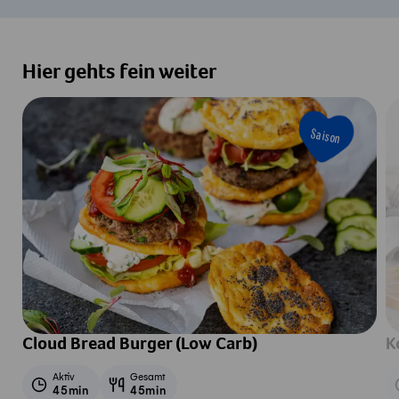
Hier gehts fein weiter
Saison
Cloud Bread Burger (Low Carb)
K
Aktiv
Gesamt
45min
45min