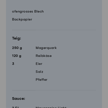
Menge
Zutaten
ofengrosses Blech
Backpapier
Teig:
250
g
Magerquark
120
g
Reibkäse
3
Eier
Salz
Pfeffer
Sauce: