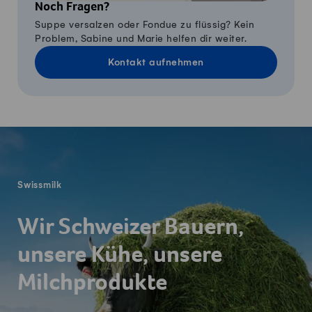
Noch Fragen?
Suppe versalzen oder Fondue zu flüssig? Kein
Problem, Sabine und Marie helfen dir weiter.
Kontakt aufnehmen
Fusszeile
Swissmilk
Wir Schweizer Bauern,
unsere Kühe, unsere
Milchprodukte