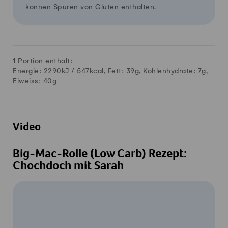
können Spuren von Gluten enthalten.
1 Portion enthält:
Energie: 2290kJ /
547
kcal, Fett:
39
g, Kohlenhydrate:
7
g,
Eiweiss:
40
g
Video
Big-Mac-Rolle (Low Carb) Rezept:
Chochdoch mit Sarah