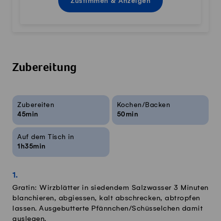
Zustimmen & Anzeigen
Zubereitung
Rezeptinfos
Zubereiten
Kochen/Backen
45min
50min
Auf dem Tisch in
1h35min
Gratin: Wirzblätter in siedendem Salzwasser 3 Minuten
blanchieren, abgiessen, kalt abschrecken, abtropfen
lassen. Ausgebutterte Pfännchen/Schüsselchen damit
auslegen.