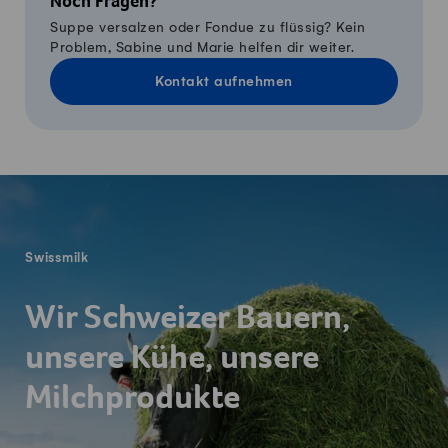
Noch Fragen?
Suppe versalzen oder Fondue zu flüssig? Kein
Problem, Sabine und Marie helfen dir weiter.
Kontakt aufnehmen
Fusszeile
Swissmilk
Wir Schweizer Bauern,
unsere Kühe, unsere
Milchprodukte