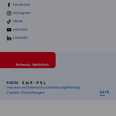
Swissmillk auf Social Media
facebook
instagram
tiktok
youtube
LinkedIn
©2026
Impressum
Datenschutzerklärung
Sitemap
DEUT
FR
Cookie-Einstellungen
DE
FR