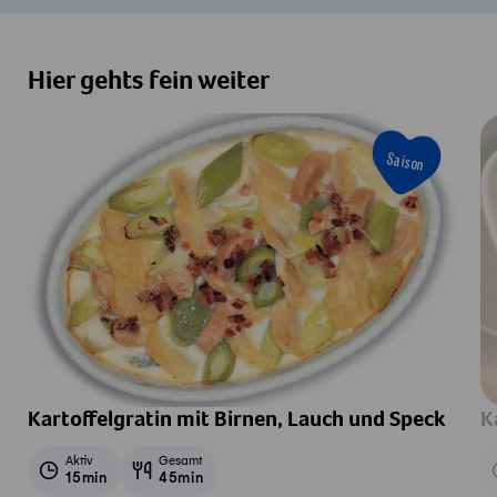
Hier gehts fein weiter
Saison
Kartoffelgratin mit Birnen, Lauch und Speck
K
Aktiv
Gesamt
15min
45min