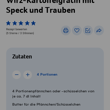
Wirz-Kartoffelgratin mit
Speck und Trauben
1 von 5 Sterne
2 von 5 Sterne
3 von 5 Sterne
4 von 5 Sterne
5 von 5 Sterne
Rezept bewerten
Drucken
Rezeptbuch
Einkaufslis
Teile
(
5
Sterne /
3
Stimmen)
Zutaten
4 Portionen
4
Portionen
Rezept für 3 Portionen anzeigen
Rezept für 5 Portionen anzeigen
Menge
Zutaten
4 Portionenpfännchen oder -schüsselchen von
je ca. 7 dl Inhalt
Butter für die Pfännchen/Schüsselchen