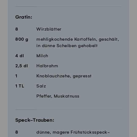
Gratin:
8
Wirzblätter
800
g
mehligkochende Kartoffeln, geschält,
in dünne Scheiben gehobelt
4
dl
Milch
2,5
dl
Halbrahm
1
Knoblauchzehe, gepresst
1
TL
Salz
Pfeffer, Muskatnuss
Speck-Trauben:
8
dünne, magere Frühstücksspeck-