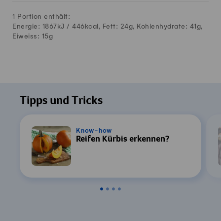
1 Portion enthält:
Energie: 1867kJ /
446
kcal, Fett:
24
g, Kohlenhydrate:
41
g,
Eiweiss:
15
g
Tipps und Tricks
Know-how
Reifen Kürbis erkennen?