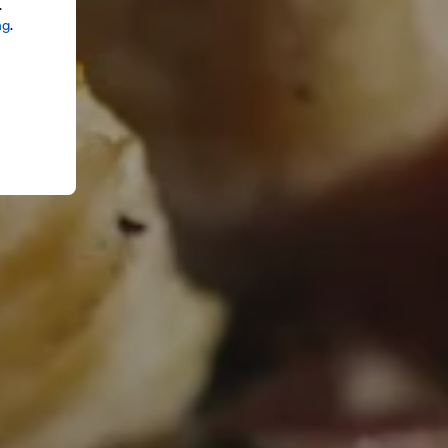
.
ng
.