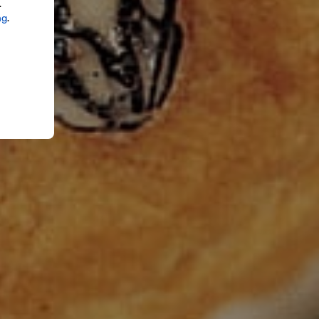
.
ng
.