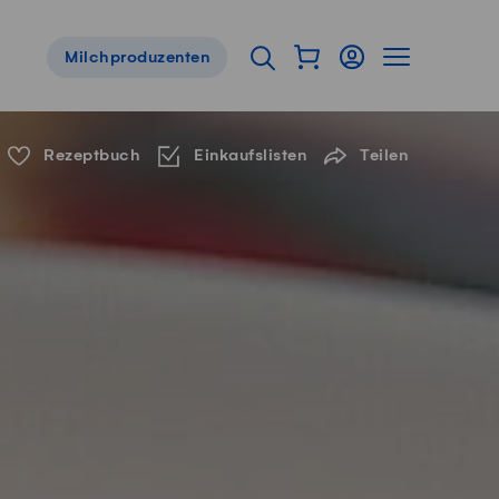
Warenkorb als Flyou
Login
Seitennavig
Suche öffnen
Milchproduzenten
Servicenavigation
Rezeptbuch
Einkaufslisten
Teilen