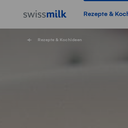
Navigieren auf Swissmilk.ch
Schnellzugriff-Links
Startseite
Hauptnavigation
Rezepte & Koc
Rezepte & Kochideen