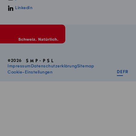
LinkedIn
©2026
Impressum
Datenschutzerklärung
Sitemap
DEUT
FR
Cookie-Einstellungen
DE
FR