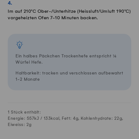
Im auf 210°C Ober-/Unterhitze (Heissluft/Umluft 190°C)
vorgeheizten Ofen 7-10 Minuten backen.
Ein halbes Päckchen Trockenhefe entspricht ¼
Würfel Hefe.
Haltbarkeit: trocken und verschlossen aufbewahrt
1-2 Monate
1 Stück enthält:
Energie: 557kJ /
133
kcal, Fett:
4
g, Kohlenhydrate:
22
g,
Eiweiss:
2
g