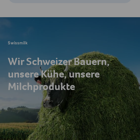
Fusszeile
Swissmilk
Wir Schweizer Bauern,
unsere Kühe, unsere
Milchprodukte