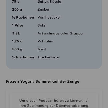
75
g
Butter, flüssig
250
g
Zucker
½
Päckchen
Vanillezucker
1
Prise
Salz
3
EL
Anisschnaps oder Grappa
1,25
dl
Vollrahm
500
g
Mehl
½
Päckchen
Trockenhefe
Frozen Yogurt: Sommer auf der Zunge
Um diesen Podcast hören zu können, ist
Ihre Zustimmung zur Datenverarbeitung