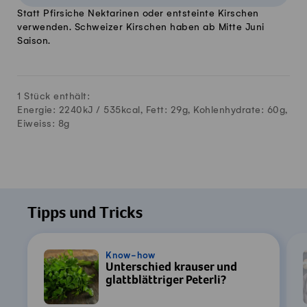
Statt Pfirsiche Nektarinen oder entsteinte Kirschen
verwenden. Schweizer Kirschen haben ab Mitte Juni
Saison.
1 Stück enthält:
Energie: 2240kJ /
535
kcal, Fett:
29
g, Kohlenhydrate:
60
g,
Eiweiss:
8
g
Tipps und Tricks
Know-how
Unterschied krauser und
glattblättriger Peterli?