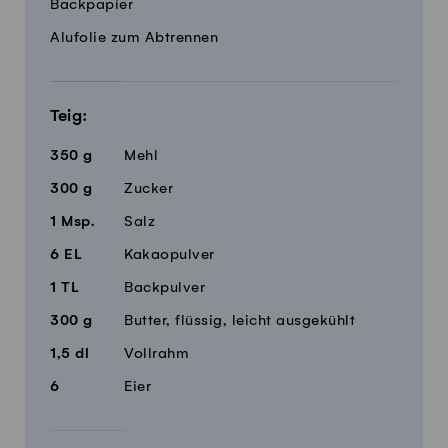
Menge
Zutaten
Backpapier
Alufolie zum Abtrennen
Teig:
350
g
Mehl
300
g
Zucker
1
Msp.
Salz
6
EL
Kakaopulver
1
TL
Backpulver
300
g
Butter, flüssig, leicht ausgekühlt
1,5
dl
Vollrahm
6
Eier