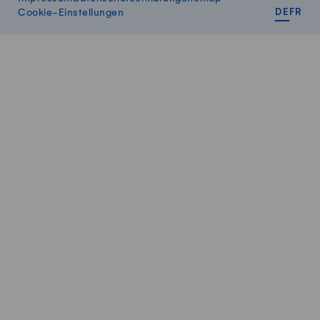
DEUT
FR
Cookie-Einstellungen
DE
FR