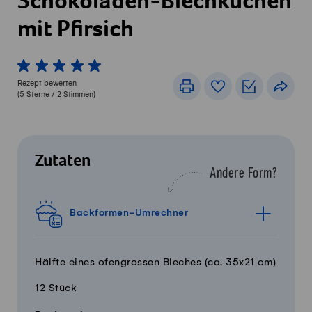
Schokoladen-Blechkuchen
mit Pfirsich
1 von 5 Sterne
2 von 5 Sterne
3 von 5 Sterne
4 von 5 Sterne
5 von 5 Sterne
Rezept bewerten
Drucken
Rezeptbuch
Einkaufslis
Teile
(
5
Sterne /
2
Stimmen)
Zutaten
Andere Form?
Backformen-Umrechner
Hälfte eines ofengrossen Bleches (ca. 35x21 cm)
12 Stück