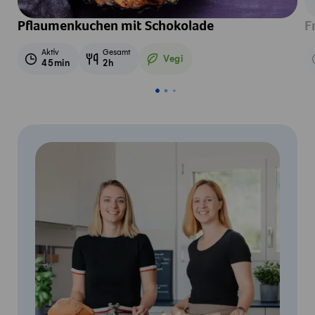
Pflaumenkuchen mit Schokolade
F
Aktiv
Gesamt
Vegi
45min
2h
Vegetarisch