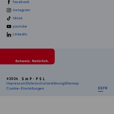
Swissmillk auf Social Media
facebook
instagram
tiktok
youtube
LinkedIn
©2026
Impressum
Datenschutzerklärung
Sitemap
DEUT
FR
Cookie-Einstellungen
DE
FR