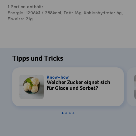
1 Portion enthält:
Energie: 1206kJ /
288
kcal, Fett:
16
g, Kohlenhydrate:
6
g,
Eiweiss:
21
g
Tipps und Tricks
Know-how
Welcher Zucker eignet sich
für Glace und Sorbet?