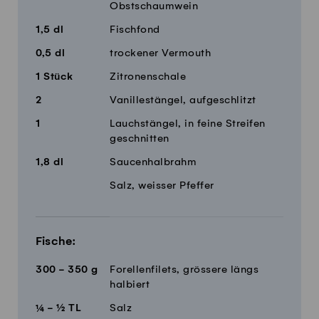
Obstschaumwein
1,5
dl
Fischfond
0,5
dl
trockener Vermouth
1
Stück
Zitronenschale
2
Vanillestängel, aufgeschlitzt
1
Lauchstängel, in feine Streifen
geschnitten
1,8
dl
Saucenhalbrahm
Salz, weisser Pfeffer
Fische:
300 - 350
g
Forellenfilets, grössere längs
halbiert
¼ - ½
TL
Salz