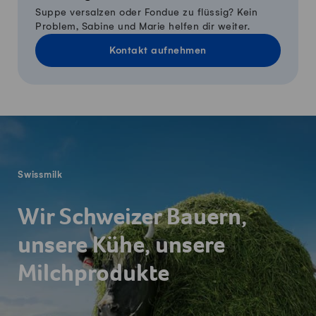
Suppe versalzen oder Fondue zu flüssig? Kein
Problem, Sabine und Marie helfen dir weiter.
Kontakt aufnehmen
Fusszeile
Swissmilk
Wir Schweizer Bauern,
unsere Kühe, unsere
Milchprodukte