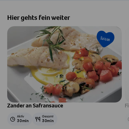
Hier gehts fein weiter
Saison
Zander an Safransauce
F
Aktiv
Gesamt
30min
30min