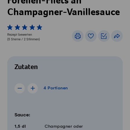
Forellen-Filets an
Champagner-Vanillesauce
1 von 5 Sterne
2 von 5 Sterne
3 von 5 Sterne
4 von 5 Sterne
5 von 5 Sterne
Rezept bewerten
Drucken
Rezeptbuch
Einkaufslis
Teile
(
5
Sterne /
2
Stimmen)
Zutaten
4 Portionen
4
Portionen
Rezept für 3 Portionen anzeigen
Rezept für 5 Portionen anzeigen
Menge
Zutaten
Sauce:
1,5
dl
Champagner oder