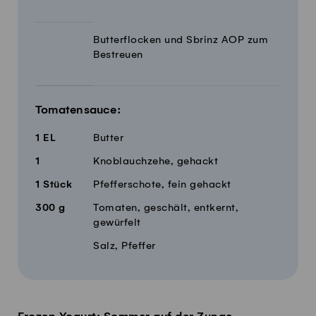
Butterflocken und Sbrinz AOP zum
Bestreuen
Tomatensauce:
1
EL
Butter
1
Knoblauchzehe, gehackt
1
Stück
Pfefferschote, fein gehackt
300
g
Tomaten, geschält, entkernt,
gewürfelt
Salz, Pfeffer