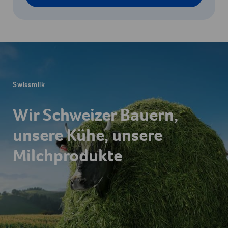
Fusszeile
Swissmilk
Wir Schweizer Bauern,
unsere Kühe, unsere
Milchprodukte