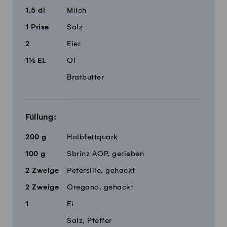
1,5
dl
Milch
1
Prise
Salz
2
Eier
1½
EL
Öl
Bratbutter
Füllung:
200
g
Halbfettquark
100
g
Sbrinz AOP, gerieben
2
Zweige
Petersilie, gehackt
2
Zweige
Oregano, gehackt
1
Ei
Salz, Pfeffer