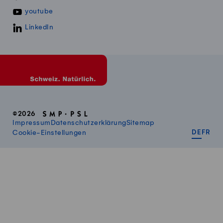
youtube
LinkedIn
©2026
Impressum
Datenschutzerklärung
Sitemap
DEUT
FR
Cookie-Einstellungen
DE
FR