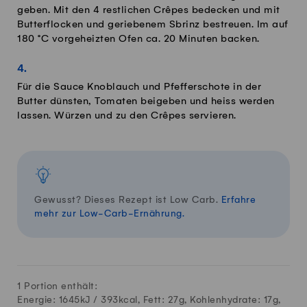
geben. Mit den 4 restlichen Crêpes bedecken und mit
Butterflocken und geriebenem Sbrinz bestreuen. Im auf
180 °C vorgeheizten Ofen ca. 20 Minuten backen.
Für die Sauce Knoblauch und Pfefferschote in der
Butter dünsten, Tomaten beigeben und heiss werden
lassen. Würzen und zu den Crêpes servieren.
Gewusst? Dieses Rezept ist Low Carb.
Erfahre
mehr zur Low-Carb-Ernährung.
1 Portion enthält:
Energie: 1645kJ /
393
kcal, Fett:
27
g, Kohlenhydrate:
17
g,