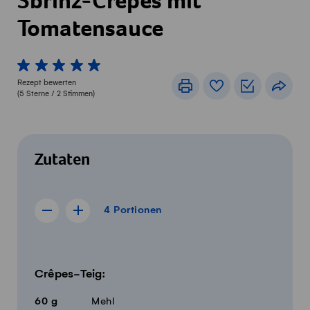
Sbrinz-Crêpes mit
Tomatensauce
1 von 5 Sterne
2 von 5 Sterne
3 von 5 Sterne
4 von 5 Sterne
5 von 5 Sterne
Rezept bewerten
Drucken
Rezeptbuch
Einkaufslis
Teile
(
5
Sterne /
2
Stimmen)
Zutaten
4 Portionen
4
Portionen
Rezept für 3 Portionen anzeigen
Rezept für 5 Portionen anzeigen
Menge
Zutaten
Crêpes-Teig:
60
g
Mehl