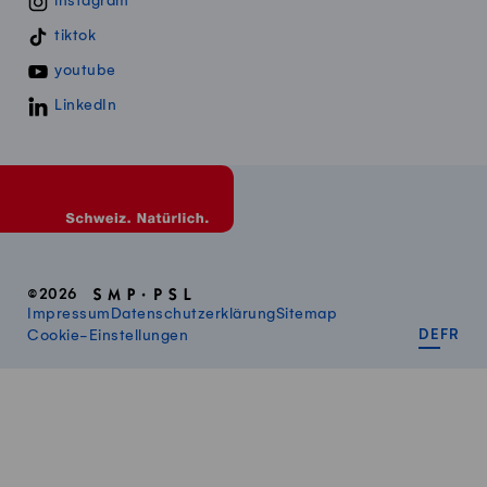
instagram
tiktok
youtube
LinkedIn
©2026
Impressum
Datenschutzerklärung
Sitemap
DEUT
FR
Cookie-Einstellungen
DE
FR