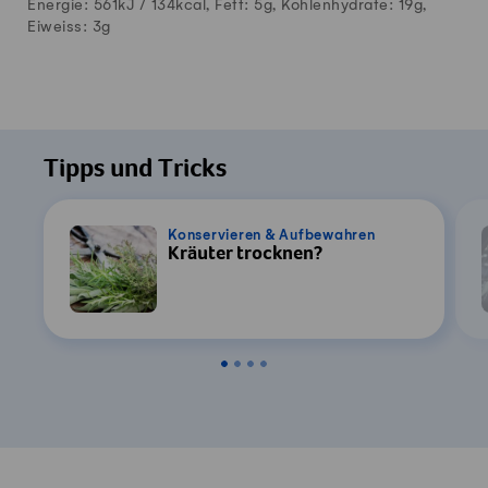
Energie: 561kJ /
134
kcal, Fett:
5
g, Kohlenhydrate:
19
g,
Eiweiss:
3
g
Tipps und Tricks
Konservieren & Aufbewahren
Kräuter trocknen?