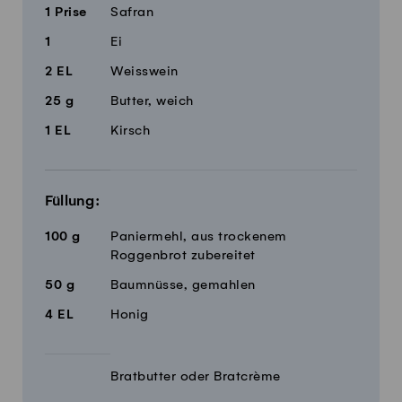
1
Prise
Safran
1
Ei
2
EL
Weisswein
25
g
Butter, weich
1
EL
Kirsch
Füllung:
100
g
Paniermehl, aus trockenem
Roggenbrot zubereitet
50
g
Baumnüsse, gemahlen
4
EL
Honig
Bratbutter oder Bratcrème