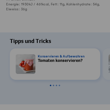
Energie: 1930kJ /
461
kcal, Fett:
11
g, Kohlenhydrate:
54
g,
Eiweiss:
36
g
Tipps und Tricks
Konservieren & Aufbewahren
Tomaten konservieren?