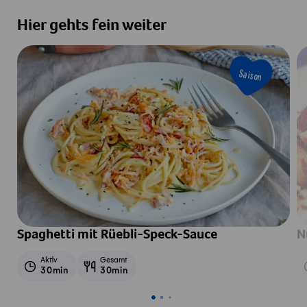
Hier gehts fein weiter
Saison
Spaghetti mit Rüebli-Speck-Sauce
N
Aktiv
Gesamt
30min
30min