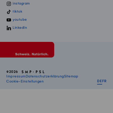
instagram
tiktok
youtube
LinkedIn
©2026
Impressum
Datenschutzerklärung
Sitemap
DEUT
FR
Cookie-Einstellungen
DE
FR