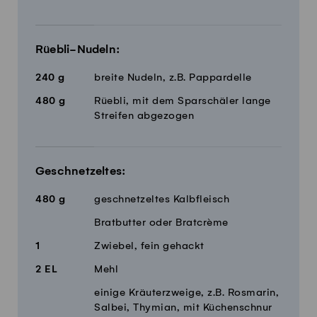
Rüebli-Nudeln:
240
g
breite Nudeln, z.B. Pappardelle
480
g
Rüebli, mit dem Sparschäler lange
Streifen abgezogen
Geschnetzeltes:
480
g
geschnetzeltes Kalbfleisch
Bratbutter oder Bratcrème
1
Zwiebel, fein gehackt
2
EL
Mehl
einige Kräuterzweige, z.B. Rosmarin,
Salbei, Thymian, mit Küchenschnur