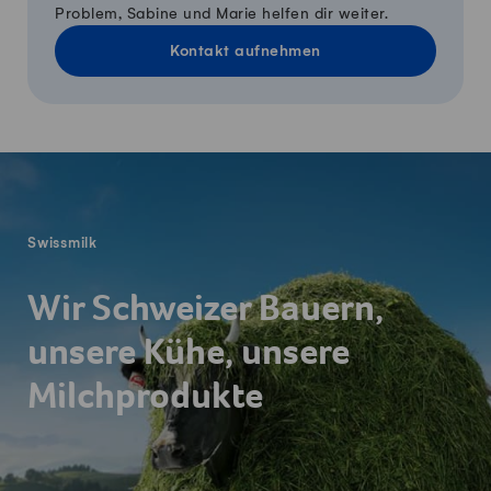
Problem, Sabine und Marie helfen dir weiter.
Kontakt aufnehmen
Fusszeile
Swissmilk
Wir Schweizer Bauern,
unsere Kühe, unsere
Milchprodukte