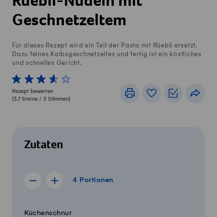
Rüebli-Nudeln mit
Geschnetzeltem
Für dieses Rezept wird ein Teil der Pasta mit Rüebli ersetzt.
Dazu feines Kalbsgeschnetzeltes und fertig ist ein köstliches
und schnelles Gericht.
1 von 5 Sterne
2 von 5 Sterne
3 von 5 Sterne
4 von 5 Sterne
5 von 5 Sterne
Rezept bewerten
Drucken
Rezeptbuch
Einkaufslis
Teile
(
3.7
Sterne /
3
Stimmen)
Zutaten
4 Portionen
4
Portionen
Rezept für 3 Portionen anzeigen
Rezept für 5 Portionen anzeigen
Menge
Zutaten
Küchenschnur