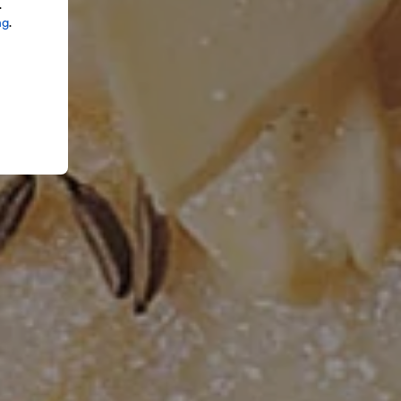
.
ng
.