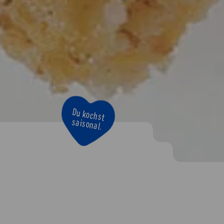
Du kochst
saisonal.