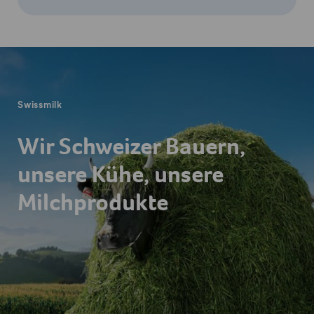
Fusszeile
Swissmilk
Wir Schweizer Bauern,
unsere Kühe, unsere
Milchprodukte