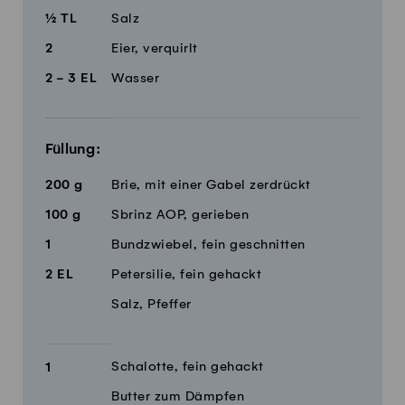
½
TL
Salz
2
Eier, verquirlt
2 - 3
EL
Wasser
Füllung:
200
g
Brie, mit einer Gabel zerdrückt
100
g
Sbrinz AOP, gerieben
1
Bundzwiebel, fein geschnitten
2
EL
Petersilie, fein gehackt
Salz, Pfeffer
Schalotte, fein gehackt
1
Butter zum Dämpfen