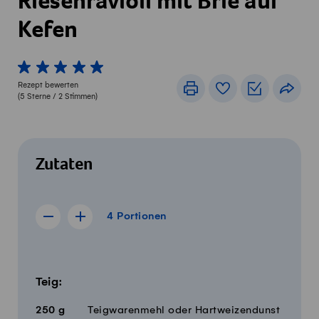
Riesenravioli mit Brie auf
Kefen
1 von 5 Sterne
2 von 5 Sterne
3 von 5 Sterne
4 von 5 Sterne
5 von 5 Sterne
Rezept bewerten
Drucken
Rezeptbuch
Einkaufslis
Teile
(
5
Sterne /
2
Stimmen)
Zutaten
4 Portionen
4
Portionen
Rezept für 3 Portionen anzeigen
Rezept für 5 Portionen anzeigen
Menge
Zutaten
Teig:
250
g
Teigwarenmehl oder Hartweizendunst