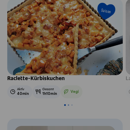
Saison
Raclette-Kürbiskuchen
L
Aktiv
Gesamt
Vegi
40min
1h10min
Vegetarisch