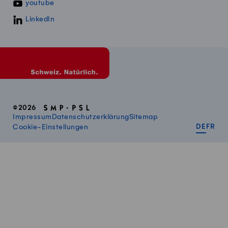
youtube
LinkedIn
©2026
Impressum
Datenschutzerklärung
Sitemap
DEUT
FR
Cookie-Einstellungen
DE
FR