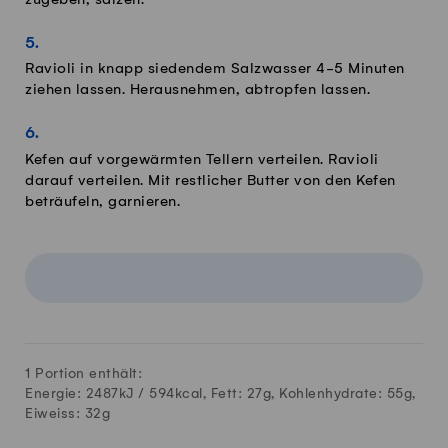
Ravioli in knapp siedendem Salzwasser 4-5 Minuten
ziehen lassen. Herausnehmen, abtropfen lassen.
Kefen auf vorgewärmten Tellern verteilen. Ravioli
darauf verteilen. Mit restlicher Butter von den Kefen
beträufeln, garnieren.
1 Portion enthält:
Energie: 2487kJ /
594
kcal, Fett:
27
g, Kohlenhydrate:
55
g,
Eiweiss:
32
g