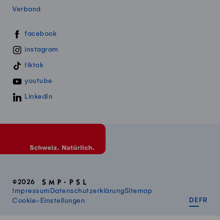
Verband
Swissmillk auf Social Media
facebook
instagram
tiktok
youtube
LinkedIn
©2026
Impressum
Datenschutzerklärung
Sitemap
DEUT
FR
Cookie-Einstellungen
DE
FR