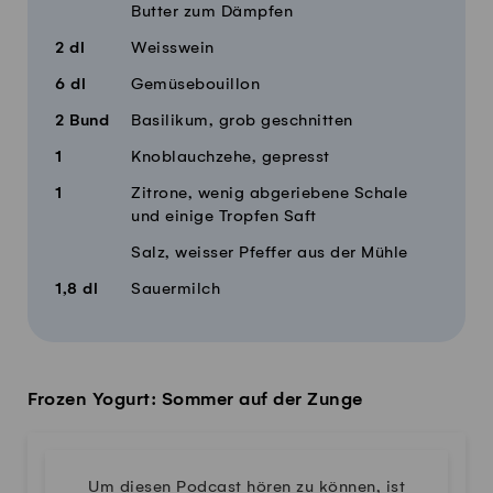
Butter zum Dämpfen
2
dl
Weisswein
6
dl
Gemüsebouillon
2
Bund
Basilikum, grob geschnitten
1
Knoblauchzehe, gepresst
1
Zitrone, wenig abgeriebene Schale
und einige Tropfen Saft
Salz, weisser Pfeffer aus der Mühle
1,8
dl
Sauermilch
Frozen Yogurt: Sommer auf der Zunge
Um diesen Podcast hören zu können, ist