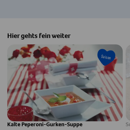
Hier gehts fein weiter
Saison
Kalte Peperoni-Gurken-Suppe
S