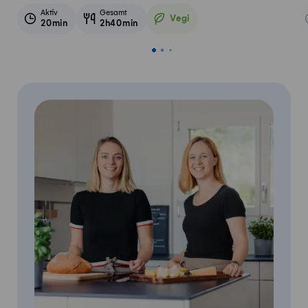
Aktiv
Gesamt
Vegi
20min
2h40min
Vegetarisch