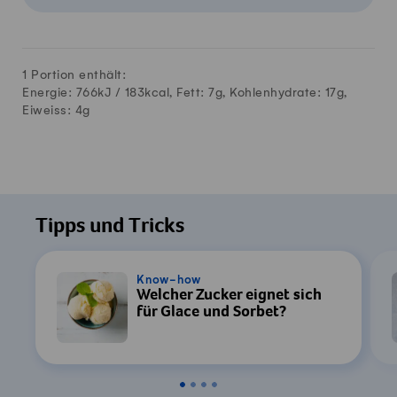
1 Portion enthält:
Energie: 766kJ /
183
kcal, Fett:
7
g, Kohlenhydrate:
17
g,
Eiweiss:
4
g
Tipps und Tricks
Know-how
Welcher Zucker eignet sich
für Glace und Sorbet?