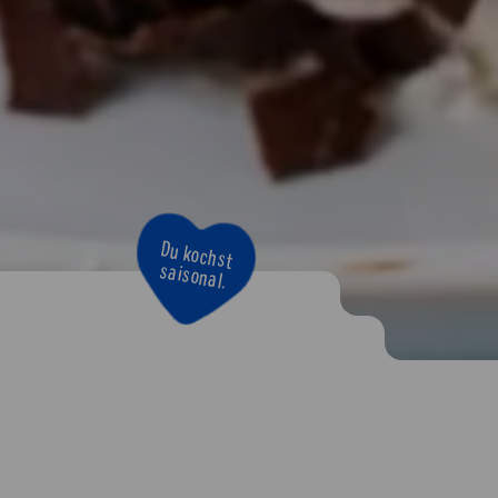
Du kochst
saisonal.