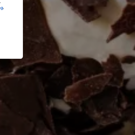
.
ng
.