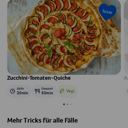
Saison
Zucchini-Tomaten-Quiche
A
Aktiv
Gesamt
Vegi
20min
50min
Vegetarisch
Mehr Tricks für alle Fälle