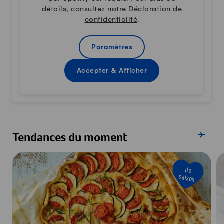
détails, consultez notre
Déclaration de
confidentialité
.
Paramètres
Accepter & Afficher
Afficher s
Tendances du moment
de
saison