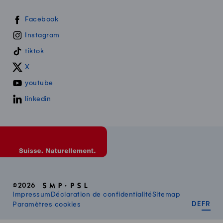
Swissmilk sur les réseaux sociaux
Facebook
Instagram
tiktok
X
youtube
linkedin
©2026
Impressum
Déclaration de confidentialité
Sitemap
DEUT
FR
Paramètres cookies
DE
FR