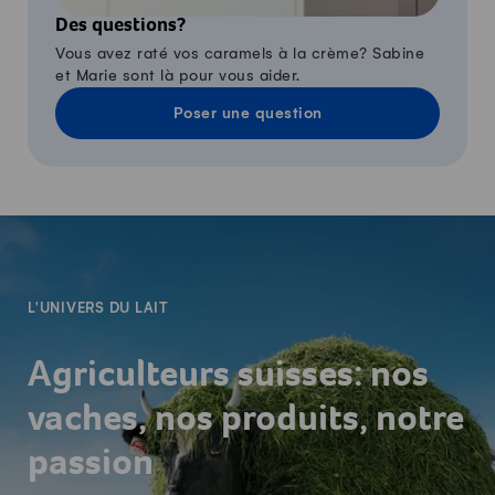
Des questions?
Vous avez raté vos caramels à la crème? Sabine
et Marie sont là pour vous aider.
Poser une question
-
L'UNIVERS DU LAIT
Agriculteurs suisses: nos
vaches, nos produits, notre
passion