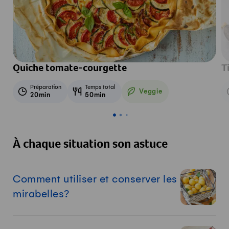
Quiche tomate-courgette
T
Préparation
Temps total
Veggie
20min
50min
Veggie
À chaque situation son astuce
Comment utiliser et conserver les
mirabelles?