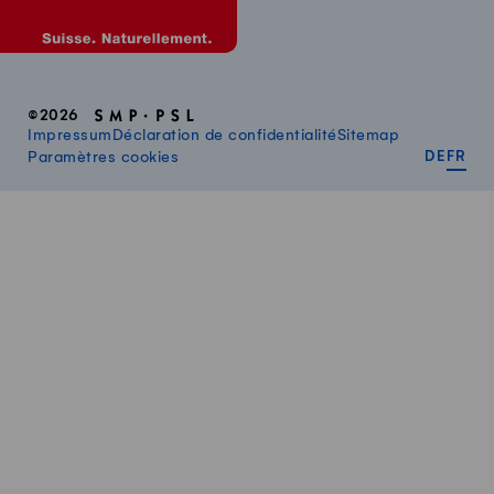
©2026
Impressum
Déclaration de confidentialité
Sitemap
DEUT
FR
Paramètres cookies
DE
FR