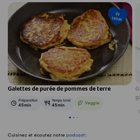
de
saison
Galettes de purée de pommes de terre
G
g
Préparation
Temps total
Veggie
45min
45min
Veggie
Cuisinez et écoutez notre
podcast
: