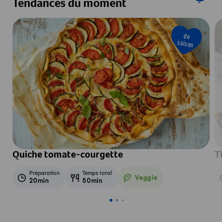
Tendances du moment
de
saison
Quiche tomate-courgette
T
Préparation
Temps total
Veggie
20min
50min
Veggie