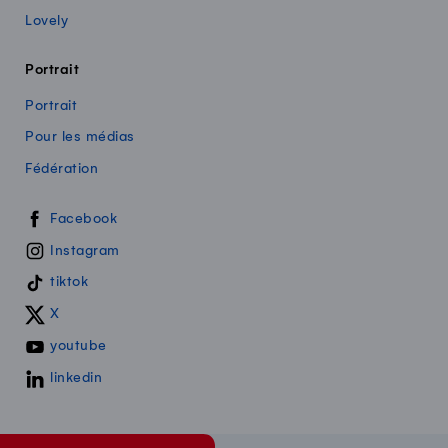
Lovely
Portrait
Portrait
Pour les médias
Fédération
Swissmilk sur les réseaux sociaux
Facebook
Instagram
tiktok
X
youtube
linkedin