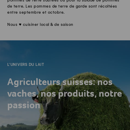
pommes de terre sautées ou pour la salade de pommes
de terre. Les pommes de terre de garde sont récoltées
entre septembre et octobre.
Nous ♥ cuisiner local & de saison
-
L'UNIVERS DU LAIT
Agriculteurs suisses: nos
vaches, nos produits, notre
passion