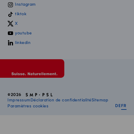
Instagram
tiktok
X
youtube
linkedin
©2026
Impressum
Déclaration de confidentialité
Sitemap
DEUT
FR
Paramètres cookies
DE
FR