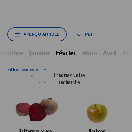
APERÇU ANNUEL
PDF
cembre
Janvier
Février
Mars
Avril
Ma
écembre
Janvier
Février
Mars
Avril
Ma
Filtrer par sujet
Précisez votre
recherche
Betterave rouge
Boskoop