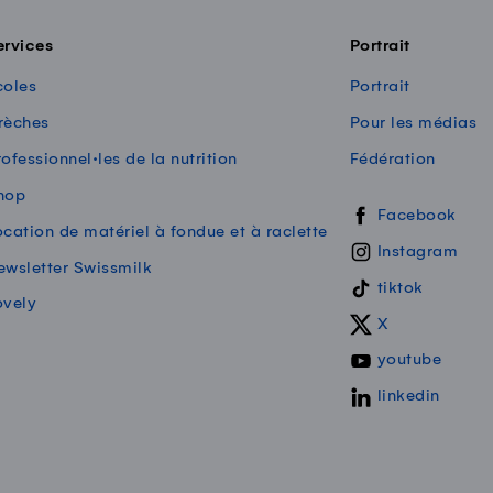
ervices
Portrait
coles
Portrait
rèches
Pour les médias
ofessionnel·les de la nutrition
Fédération
hop
Swissmilk sur les
Facebook
ocation de matériel à fondue et à raclette
Instagram
ewsletter Swissmilk
tiktok
ovely
X
youtube
linkedin