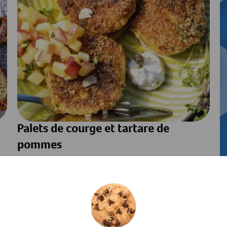
Palets de courge et tartare de
pommes
Préparation
Temps total
Veggie
50min
1h10min
Veggie