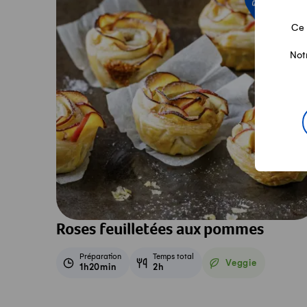
de saison
Ce 
Not
Roses feuilletées aux pommes
Préparation
Temps total
Veggie
1h20min
2h
Veggie