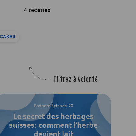
4 recettes
CAKES
Filtrez à volonté
Écouter le podcast
Podcast Épisode 20
Le secret des herbages
suisses: comment l'herbe
devient lait