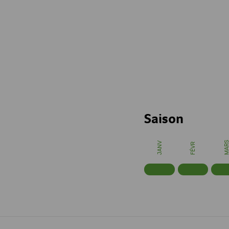
♥ cuisiner local & 
Saison
MAR
JANV
FÉVR