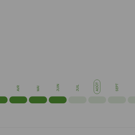
de saison.
S
AOÛT
SEPT
JUIN
JUIL
AVR
MAI