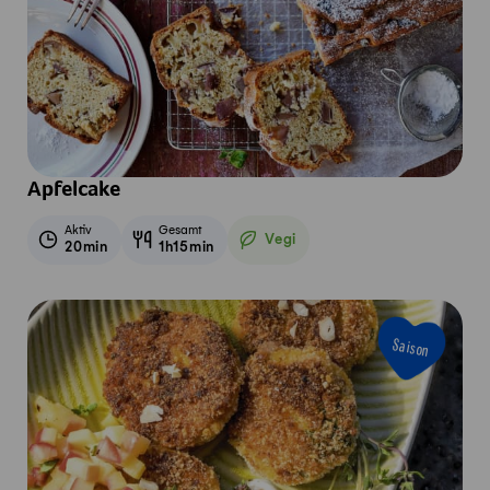
Apfelcake
Aktiv
Gesamt
Vegi
20min
1h15min
Vegetarisch
Saison