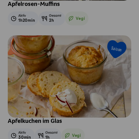
Apfelrosen-Muffins
Aktiv
Gesamt
Vegi
1h20min
2h
Vegetarisch
Saison
Apfelkuchen im Glas
Aktiv
Gesamt
Vegi
30min
1h
Vegetarisch