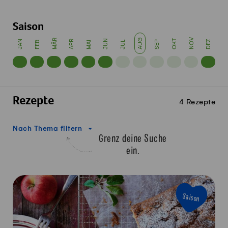
Saison
AUG
NOV
MÄR
JUN
OKT
JAN
APR
SEP
DEZ
FEB
MAI
JUL
Rezepte
4 Rezepte
Nach Thema filtern
Grenz deine Suche
ein.
Saison