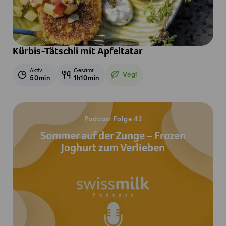
Kürbis-Tätschli mit Apfeltatar
Aktiv
Gesamt
Vegi
50min
1h10min
Vegetarisch
Jetzt reinhören
Podcast Folge 42
Sommer auf der Zunge – Frozen
Joghurt zum Verlieben