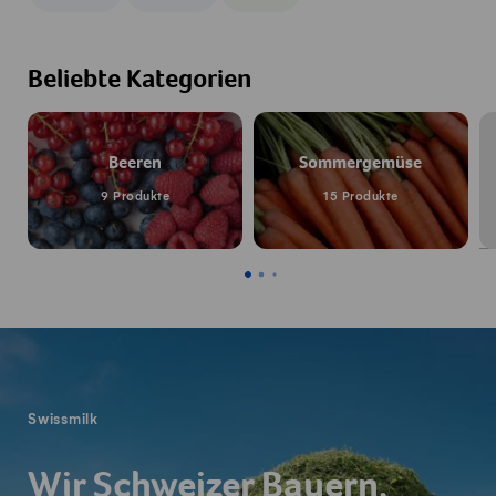
Beliebte Kategorien
Beeren
Sommergemüse
9 Produkte
15 Produkte
Fusszeile
Swissmilk
Wir Schweizer Bauern,