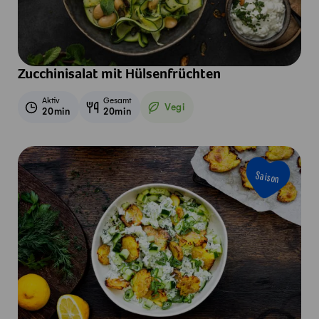
Zucchinisalat mit Hülsenfrüchten
Aktiv
Gesamt
Vegi
20min
20min
Vegetarisch
Saison