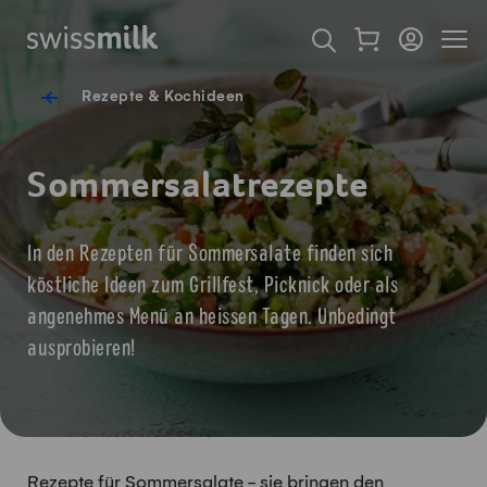
Navigieren auf Swissmilk.ch
Schnellzugriff-Links
Warenkorb als Fl
Login
Seiten
Startseite
Suche öffnen
Servicenavigation
Rezepte & Kochideen
Sommersalatrezepte
In den Rezepten für Sommersalate finden sich
köstliche Ideen zum Grillfest, Picknick oder als
angenehmes Menü an heissen Tagen. Unbedingt
ausprobieren!
Rezepte für Sommersalate - sie bringen den