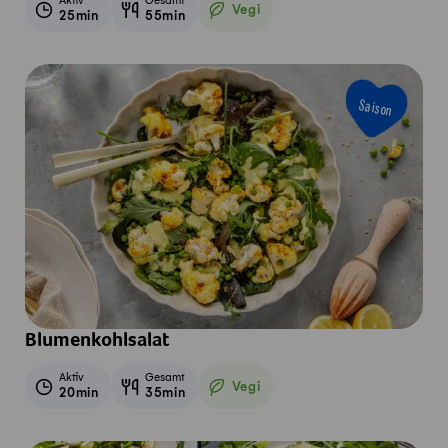
Aktiv
Gesamt
Vegi
25min
55min
Vegetarisch
Saison
Blumenkohlsalat
Aktiv
Gesamt
Vegi
20min
35min
Vegetarisch