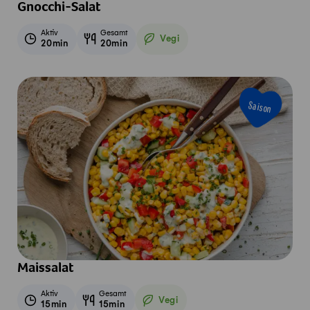
Gnocchi-Salat
Aktiv
Gesamt
Vegi
20min
20min
Vegetarisch
Saison
Maissalat
Aktiv
Gesamt
Vegi
15min
15min
Vegetarisch