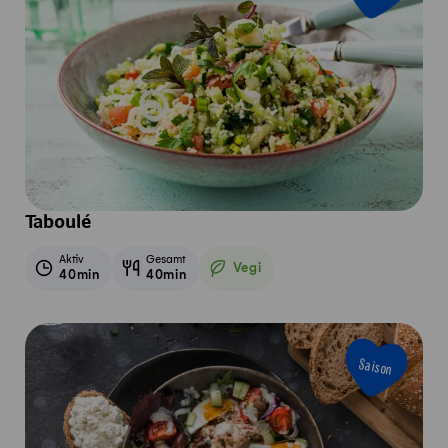
Taboulé
Aktiv
Gesamt
Vegi
40min
40min
Vegetarisch
Saison