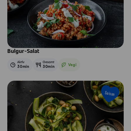
Bulgur-Salat
Aktiv
Gesamt
Vegi
30min
30min
Vegetarisch
Saison