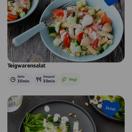
Teigwarensalat
Aktiv
Gesamt
Vegi
30min
30min
Vegetarisch
Saison