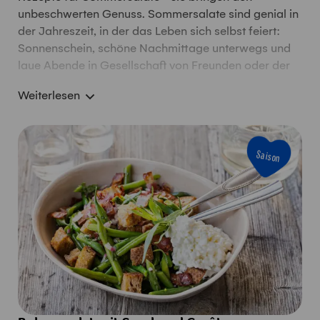
unbeschwerten Genuss. Sommersalate sind genial in
der Jahreszeit, in der das Leben sich selbst feiert:
Sonnenschein, schöne Nachmittage unterwegs und
laue Abende in Gesellschaft von Freunden oder der
Familie. Kartoffelsalat, Teigwarensalat, Tomaten-
Weiterlesen
Caprese oder Taboulé - es braucht nur knackige und
ausgereifte Zutaten und dazu ein paar erfrischende,
freche, unkomplizierte und leidenschaftliche
Rezeptideen ... wie der Sommer halt! Voilà. Diese
Saison
Salat-Rezepte machen Lust auf mehr.