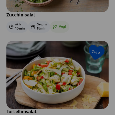
Zucchinisalat
Aktiv
Gesamt
Vegi
15min
15min
Vegetarisch
Saison
Tortellinisalat