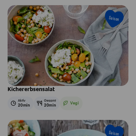
Saison
Kichererbsensalat
Aktiv
Gesamt
Vegi
20min
20min
Vegetarisch
Saison