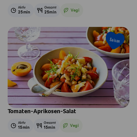
Aktiv
Gesamt
Vegi
25min
25min
Vegetarisch
Saison
Tomaten-Aprikosen-Salat
Aktiv
Gesamt
Vegi
15min
15min
Vegetarisch