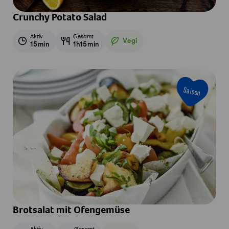
Crunchy Potato Salad
Aktiv
Gesamt
Vegi
15min
1h15min
Vegetarisch
Saison
Brotsalat mit Ofengemüse