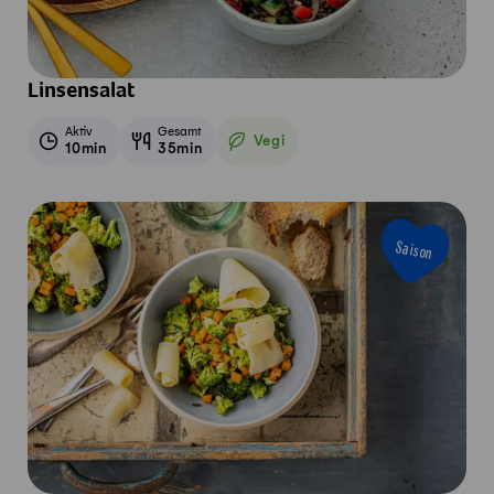
Linsensalat
Aktiv
Gesamt
Vegi
10min
35min
Vegetarisch
Saison