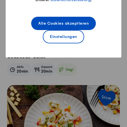
Alle Cookies akzeptieren
Einstellungen
Couscous-Salat
Aktiv
Gesamt
Vegi
20min
20min
Vegetarisch
Saison