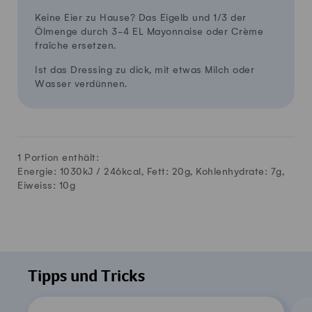
Keine Eier zu Hause? Das Eigelb und 1/3 der
Ölmenge durch 3-4 EL Mayonnaise oder Crème
fraîche ersetzen.
Ist das Dressing zu dick, mit etwas Milch oder
Wasser verdünnen.
1 Portion enthält:
Energie: 1030kJ /
246
kcal, Fett:
20
g, Kohlenhydrate:
7
g,
Eiweiss:
10
g
Tipps und Tricks