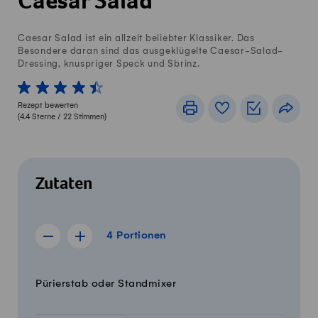
Caesar Salad
Caesar Salad ist ein allzeit beliebter Klassiker. Das
Besondere daran sind das ausgeklügelte Caesar-Salad-
Dressing, knuspriger Speck und Sbrinz.
1 von 5 Sterne
2 von 5 Sterne
3 von 5 Sterne
4 von 5 Sterne
5 von 5 Sterne
Rezept bewerten
Drucken
Rezeptbuch
Einkaufslis
Teile
(
4.4
Sterne /
22
Stimmen)
Zutaten
4 Portionen
4
Portionen
Rezept für 3 Portionen anzeigen
Rezept für 5 Portionen anzeigen
Menge
Zutaten
Pürierstab oder Standmixer