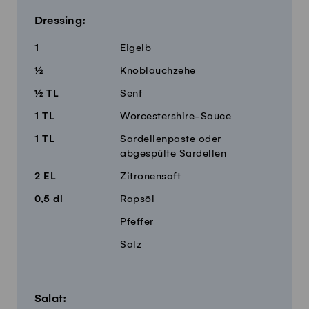
Dressing:
1
Eigelb
½
Knoblauchzehe
½
TL
Senf
1
TL
Worcestershire-Sauce
1
TL
Sardellenpaste oder
abgespülte Sardellen
2
EL
Zitronensaft
0,5
dl
Rapsöl
Pfeffer
Salz
Salat: