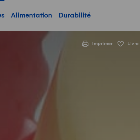
pale
es
Alimentation
Durabilité
Imprimer
Livre