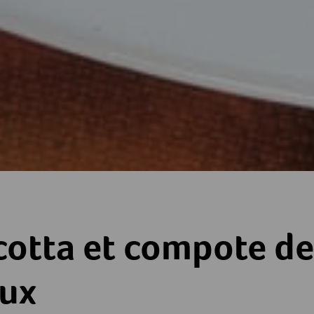
ompote de pruneaux
cotta et compote de
ux