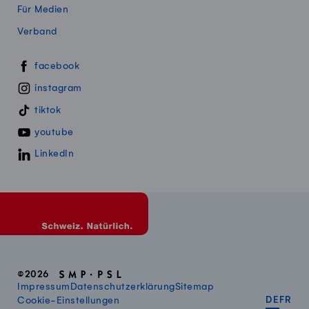
Für Medien
Verband
Swissmillk auf Social Media
facebook
instagram
tiktok
youtube
LinkedIn
©2026
Impressum
Datenschutzerklärung
Sitemap
DEUT
FR
Cookie-Einstellungen
DE
FR