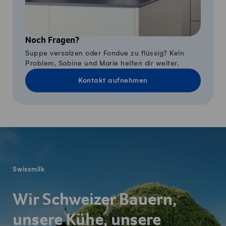
Noch Fragen?
Suppe versalzen oder Fondue zu flüssig? Kein
Problem, Sabine und Marie helfen dir weiter.
Kontakt aufnehmen
Fusszeile
Swissmilk
Wir Schweizer Bauern,
unsere Kühe, unsere