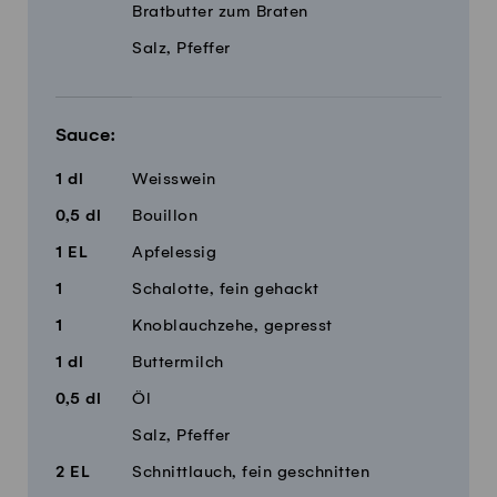
Bratbutter zum Braten
Salz, Pfeffer
Sauce:
1
dl
Weisswein
0,5
dl
Bouillon
1
EL
Apfelessig
1
Schalotte, fein gehackt
1
Knoblauchzehe, gepresst
1
dl
Buttermilch
0,5
dl
Öl
Salz, Pfeffer
2
EL
Schnittlauch, fein geschnitten