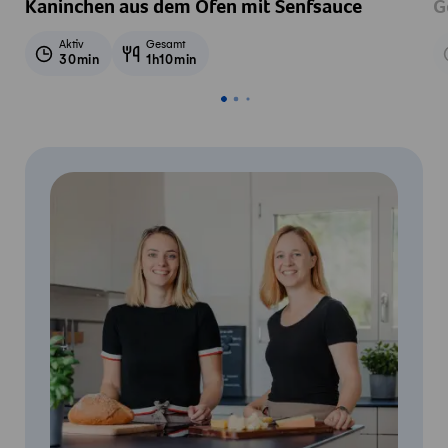
Kaninchen aus dem Ofen mit Senfsauce
G
Aktiv
Gesamt
30min
1h10min