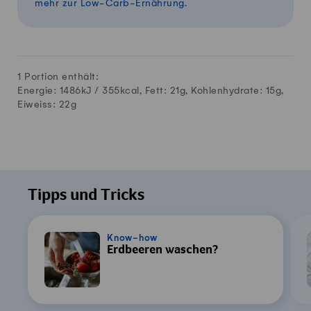
mehr zur Low-Carb-Ernährung.
1 Portion enthält:
Energie: 1486kJ /
355
kcal, Fett:
21
g, Kohlenhydrate:
15
g,
Eiweiss:
22
g
Tipps und Tricks
Know-how
Erdbeeren waschen?