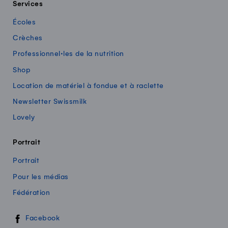
Services
Écoles
Crèches
Professionnel·les de la nutrition
Shop
Location de matériel à fondue et à raclette
Newsletter Swissmilk
Lovely
Portrait
Portrait
Pour les médias
Fédération
Swissmilk sur les réseaux sociaux
Facebook