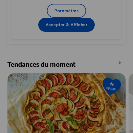
Paramètres
Accepter & Afficher
Afficher s
Tendances du moment
de
saison