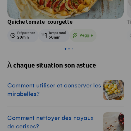
Quiche tomate-courgette
T
Préparation
Temps total
Veggie
20min
50min
Veggie
À chaque situation son astuce
Comment utiliser et conserver les
mirabelles?
Comment nettoyer des noyaux
de cerises?