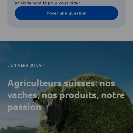
et Marie sont là pour vous aider.
Poser une question
-
L'UNIVERS DU LAIT
Agriculteurs suisses: nos
vaches, nos produits, notre
passion