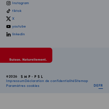
Instagram
tiktok
X
youtube
linkedin
©2026
Impressum
Déclaration de confidentialité
Sitemap
DEUT
FR
Paramètres cookies
DE
FR