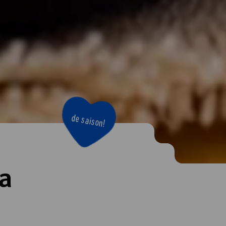
de saison!
a