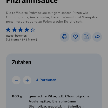
Pilzrahmsauce
Die raffinierte Rahmsauce mit gemischten Pilzen wie
Champignons, Austernpilze, Eierschwämmli und Steinpilze
passt hervorragend zu Polenta oder Kalbfleisch.
1 von 5 Sterne
2 von 5 Sterne
3 von 5 Sterne
4 von 5 Sterne
5 von 5 Sterne
Rezept bewerten
Drucken
Rezeptbuch
Einkaufslis
Teile
(
4.3
Sterne /
89
Stimmen)
Zutaten
4 Portionen
4
Portionen
Rezept für 3 Portionen anzeigen
Rezept für 5 Portionen anzeigen
Menge
Zutaten
800
g
gemischte Pilze, z.B. Champignons,
Austernpilze, Eierschwämmli,
Steinpilze, geputzt, in Scheiben