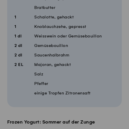
Bratbutter
1
Schalotte, gehackt
1
Knoblauchzehe, gepresst
1
dl
Weisswein oder Gemüsebouillon
2
dl
Gemüsebouillon
2
dl
Saucenhalbrahm
2
EL
Majoran, gehackt
Salz
Pfeffer
einige Tropfen Zitronensaft
Frozen Yogurt: Sommer auf der Zunge