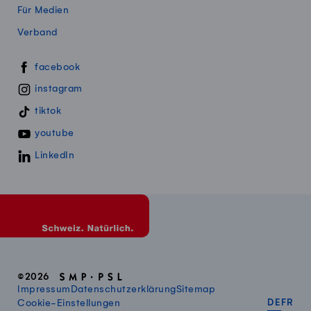
Für Medien
Verband
Swissmillk auf Social Media
facebook
instagram
tiktok
youtube
LinkedIn
©2026
Impressum
Datenschutzerklärung
Sitemap
DEUT
FR
Cookie-Einstellungen
DE
FR