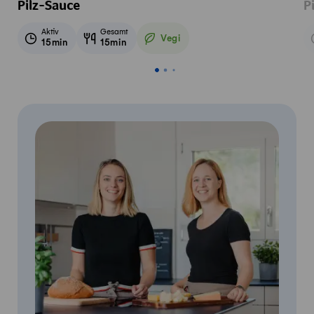
Pilz-Sauce
P
Aktiv
Gesamt
Vegi
15min
15min
Vegetarisch