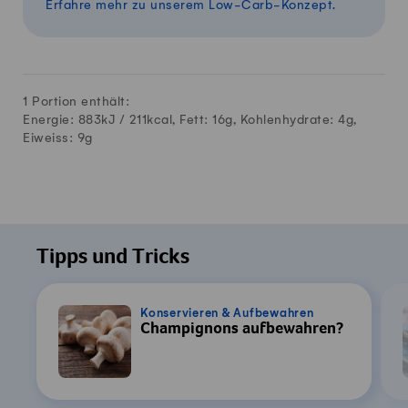
Erfahre mehr zu unserem Low-Carb-Konzept.
1 Portion enthält:
Energie: 883kJ /
211
kcal, Fett:
16
g, Kohlenhydrate:
4
g,
Eiweiss:
9
g
Tipps und Tricks
Konservieren & Aufbewahren
Champignons aufbewahren?