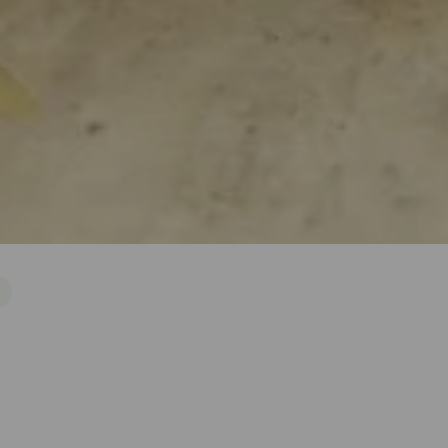
e
es
toiles