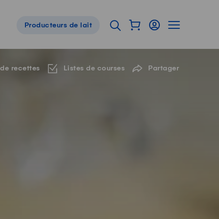
Afficher mon panier
Connexion
Afficher la 
Ouvrir l'onglet de reche
Producteurs de lait
Navigation de pied de page
 de recettes
Listes de courses
Partager