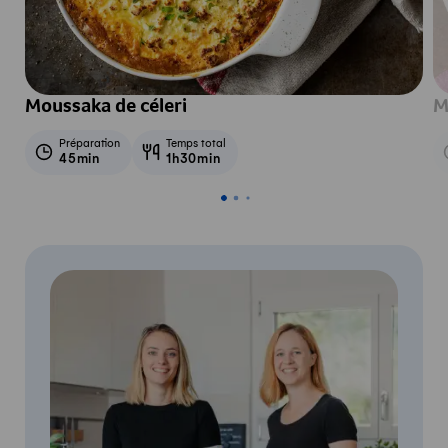
Moussaka de céleri
M
Préparation
Temps total
45min
1h30min