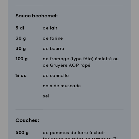
Sauce béchamel:
5
dl
de lait
30
g
de farine
30
g
de beurre
100
g
de fromage (type féta) émietté ou
de Gruyère AOP râpé
¼
cc
de cannelle
noix de muscade
sel
Couches:
500
g
de pommes de terre à chair