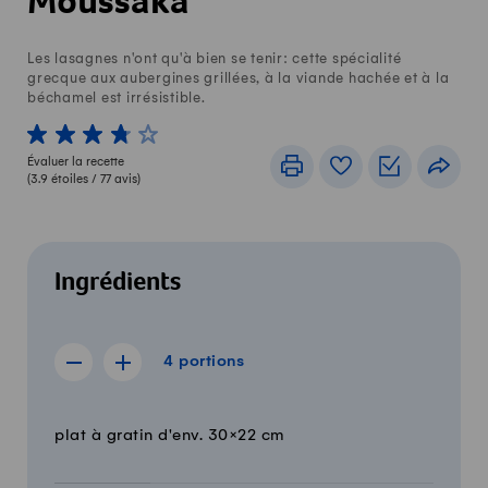
Moussaka
Les lasagnes n'ont qu'à bien se tenir: cette spécialité
grecque aux aubergines grillées, à la viande hachée et à la
béchamel est irrésistible.
1 von 5 étoiles
2 von 5 étoiles
3 von 5 étoiles
4 von 5 étoiles
5 von 5 étoiles
Évaluer la recette
Imprimer
Livre de recettes
Listes de c
Part
(
3.9
étoiles /
77
avis)
Ingrédients
4 portions
4
portions
Afficher la recette de 3 portions
Afficher la recette de 5 portions
Quantité
Ingrédients
plat à gratin d'env. 30×22 cm