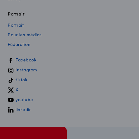
Portrait
Portrait
Pour les médias
Fédération
Swissmilk sur les réseaux sociaux
Facebook
Instagram
tiktok
X
youtube
linkedin