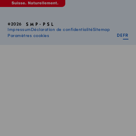
©2026
Impressum
Déclaration de confidentialité
Sitemap
DEUT
FR
Paramètres cookies
DE
FR