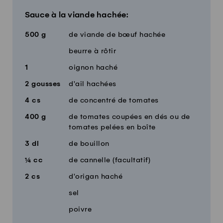
Sauce à la viande hachée:
500
g
de viande de bœuf hachée
beurre à rôtir
1
oignon haché
2
gousses
d'ail hachées
4
cs
de concentré de tomates
400
g
de tomates coupées en dés ou de
tomates pelées en boîte
3
dl
de bouillon
¼
cc
de cannelle (facultatif)
2
cs
d'origan haché
sel
poivre