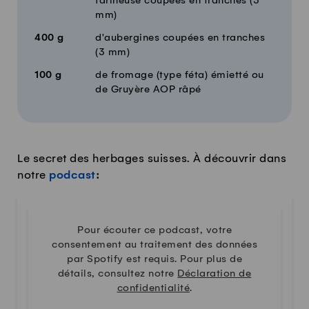
farineuse coupées en tranches (3
mm)
400
g
d'aubergines coupées en tranches
(3 mm)
100
g
de fromage (type féta) émietté ou
de Gruyère AOP râpé
Le secret des herbages suisses. À découvrir dans
notre
podcast
:
Pour écouter ce podcast, votre
consentement au traitement des données
par Spotify est requis. Pour plus de
détails, consultez notre
Déclaration de
confidentialité
.