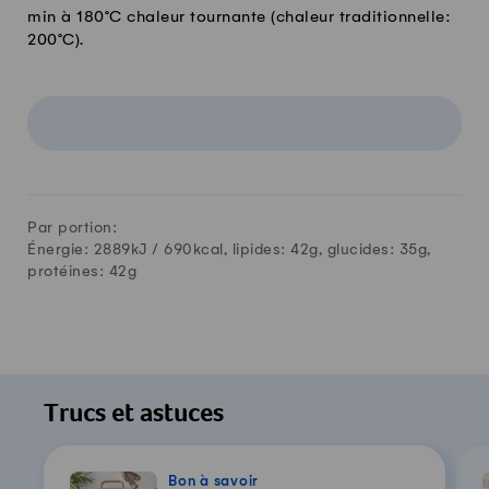
min à 180°C chaleur tournante (chaleur traditionnelle:
200°C).
Par portion:
Énergie: 2889kJ /
690
kcal, lipides:
42
g, glucides:
35
g,
protéines:
42
g
Trucs et astuces
Bon à savoir