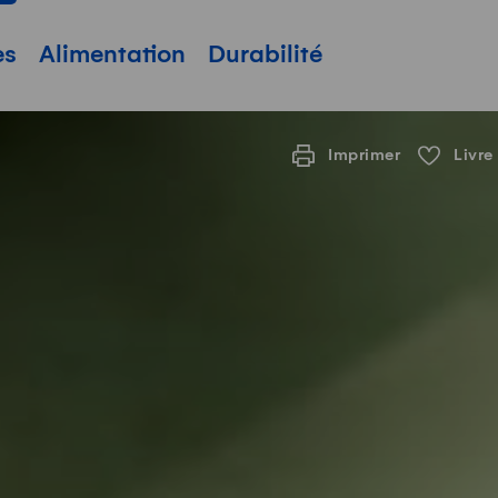
pale
es
Alimentation
Durabilité
Imprimer
Livre