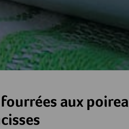
ux poireaux et aux saucisses
fourrées aux poirea
cisses