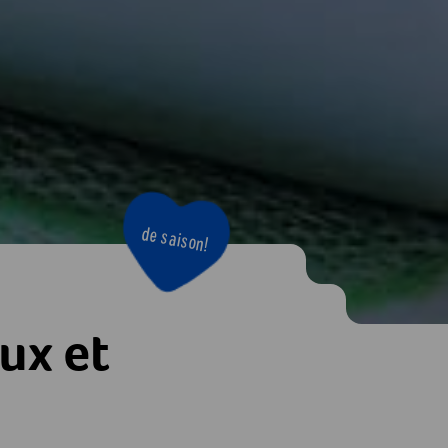
de saison!
ux et